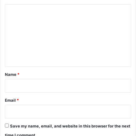
C
o
m
m
e
n
t
*
Name
*
Email
*
Save my name, email, and website in this browser for the next
time I comment.