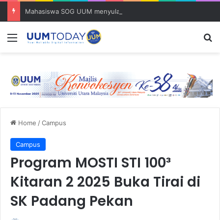
Mahasiswa SOG UUM menyulam kasih bersama komuniti orang asli
Menu
S
Home
/
Campus
Campus
Program MOSTI STI 100³
Kitaran 2 2025 Buka Tirai di
SK Padang Pekan