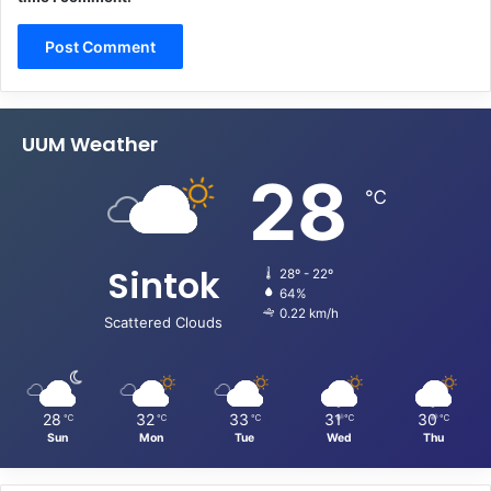
UUM Weather
28
℃
Sintok
28º - 22º
64%
0.22 km/h
Scattered Clouds
28
32
33
31
30
℃
℃
℃
℃
℃
Sun
Mon
Tue
Wed
Thu