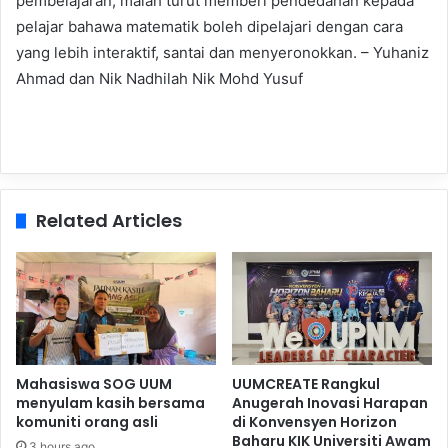
pembelajaran, malah turut memberi pendedahan kepada
pelajar bahawa matematik boleh dipelajari dengan cara
yang lebih interaktif, santai dan menyeronokkan. – Yuhaniz
Ahmad dan Nik Nadhilah Nik Mohd Yusuf
Related Articles
Mahasiswa SOG UUM
UUMCREATE Rangkul
menyulam kasih bersama
Anugerah Inovasi Harapan
komuniti orang asli
di Konvensyen Horizon
Baharu KIK Universiti Awam
3 hours ago