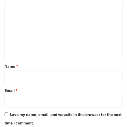
C
o
m
m
e
n
t
*
Name
*
Email
*
Save my name, email, and website in this browser for the next
time I comment.