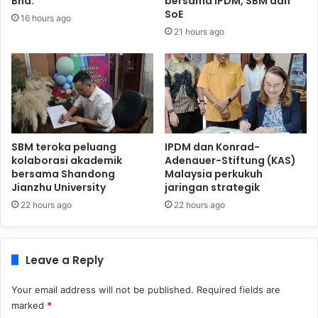
Bhd.
bersama IPDM, SBM dan
SoE
16 hours ago
21 hours ago
SBM teroka peluang
IPDM dan Konrad-
kolaborasi akademik
Adenauer-Stiftung (KAS)
bersama Shandong
Malaysia perkukuh
Jianzhu University
jaringan strategik
22 hours ago
22 hours ago
Leave a Reply
Your email address will not be published.
Required fields are
marked
*