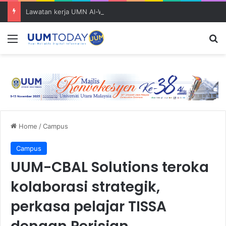
Lawatan kerja UMN Al-Washliyah buka ruang kerjasama strategik bersama IPDM, SBM dan SoE
Menu
S
Home
/
Campus
Campus
UUM-CBAL Solutions teroka
kolaborasi strategik,
perkasa pelajar TISSA