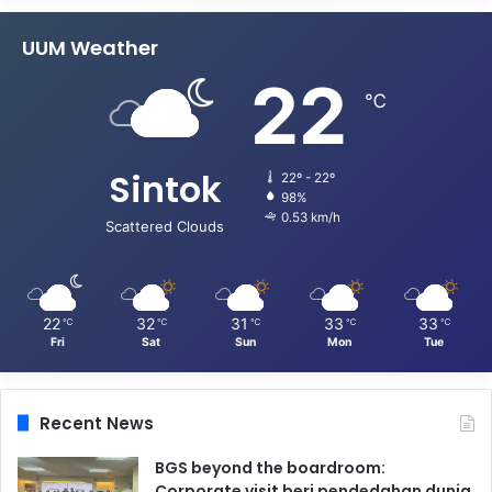
UUM Weather
22
℃
Sintok
22º - 22º
98%
0.53 km/h
Scattered Clouds
22
32
31
33
33
℃
℃
℃
℃
℃
Fri
Sat
Sun
Mon
Tue
Recent News
BGS beyond the boardroom:
Corporate visit beri pendedahan dunia