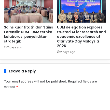
Sains Kuantitatif dan Sains
UUM delegation explores
Forensik: UUM–USM teroka
trusted AI for research and
kolaborasi penyelidikan
academic excellence at
strategik
Clarivate Day Malaysia
2026
2 days ago
2 days ago
Leave a Reply
Your email address will not be published.
Required fields are
marked
*
C
o