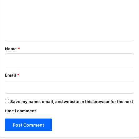
m
m
e
n
t
*
Name
*
Email
*
Save my name, email, and website in this browser for the next
time I comment.