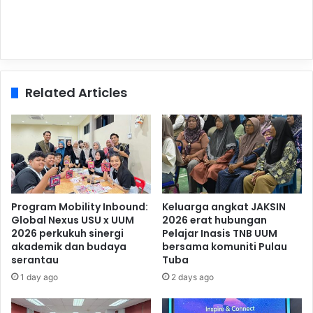
Related Articles
Program Mobility Inbound:
Keluarga angkat JAKSIN
Global Nexus USU x UUM
2026 erat hubungan
2026 perkukuh sinergi
Pelajar Inasis TNB UUM
akademik dan budaya
bersama komuniti Pulau
serantau
Tuba
1 day ago
2 days ago