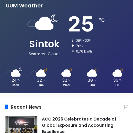
UUM Weather
25
℃
Sintok
25º - 22º
70%
0.76 km/h
Scattered Clouds
24
32
32
30
30
℃
℃
℃
℃
℃
Mon
Tue
Wed
Thu
Fri
Recent News
ACC 2026 Celebrates a Decade of
Global Exposure and Accounting
Excellence