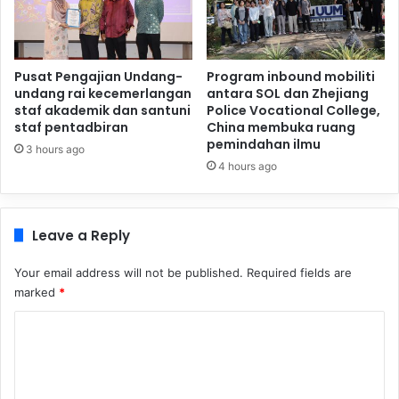
Pusat Pengajian Undang-
Program inbound mobiliti
undang rai kecemerlangan
antara SOL dan Zhejiang
staf akademik dan santuni
Police Vocational College,
staf pentadbiran
China membuka ruang
pemindahan ilmu
3 hours ago
4 hours ago
Leave a Reply
Your email address will not be published.
Required fields are
marked
*
C
o
m