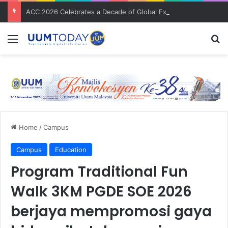
ACC 2026 Celebrates a Decade of Global Exposure and Accounting Excellence
Menu
S
Home
/
Campus
Campus
Education
Program Traditional Fun
Walk 3KM PGDE SOE 2026
berjaya mempromosi gaya