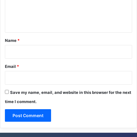
m
e
n
t
*
Name
*
Email
*
Save my name, email, and website in this browser for the next
time I comment.