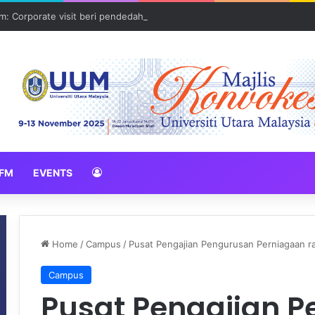
: Corporate visit beri pendedahan dunia korporat kepada PELAJAR U
FM
EVENTS
Home
/
Campus
/
Pusat Pengajian Pengurusan Perniagaan r
Campus
Pusat Pengajian 