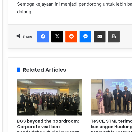
Semoga kejayaan ini menjadi pendorong untuk lebih 
datang.
Facebook
X
Reddit
Messenger
Share via Email
Print
Share
Related Articles
BGS beyond the boardroom:
TeSCE, STML terim
Corporate visit beri
kunjungan Hualan