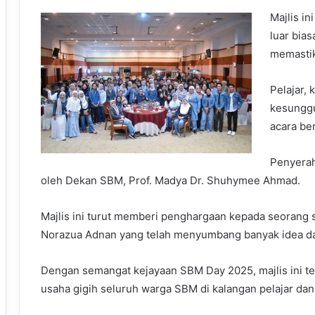
Majlis i
luar bia
memastik
Pelajar,
kesunggu
acara be
Penyerah
oleh Dekan SBM, Prof. Madya Dr. Shuhymee Ahmad.
Majlis ini turut memberi penghargaan kepada seorang st
Norazua Adnan yang telah menyumbang banyak idea da
Dengan semangat kejayaan SBM Day 2025, majlis ini t
usaha gigih seluruh warga SBM di kalangan pelajar dan 