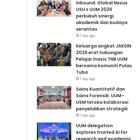
Inbound: Global Nexus
USU x UUM 2026
perkukuh sinergi
akademik dan budaya
serantau
1 day ago
Keluarga angkat JAKSIN
2026 erat hubungan
Pelajar Inasis TNB UUM
bersama komuniti Pulau
Tuba
1 day ago
Sains Kuantitatif dan
Sains Forensik: UUM–
USM teroka kolaborasi
penyelidikan strategik
1 day ago
UUM delegation
explores trusted AI for
research and academic