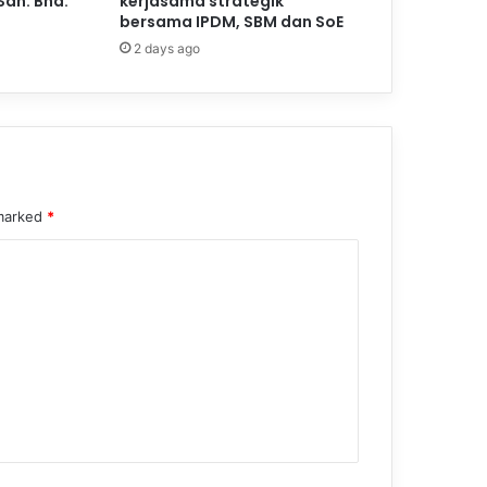
Sdn. Bhd.
kerjasama strategik
bersama IPDM, SBM dan SoE
2 days ago
 marked
*