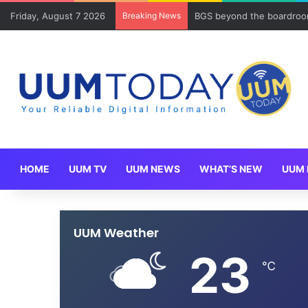
Friday, August 7 2026
Breaking News
BGS beyond the boardroom
HOME
UUM TV
UUM NEWS
WHAT’S NEW
UUM 
UUM Weather
23
℃