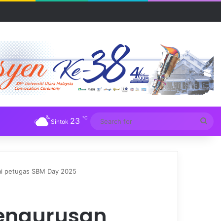
UM
℃
23
Sea
Sintok
for
ai petugas SBM Day 2025
Pengurusan