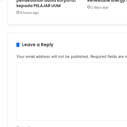
pendedahan dunia korporat
Renewable Energy 
kepada PELAJAR UUM
2 days ago
9 hours ago
Leave a Reply
Your email address will not be published.
Required fields are
C
o
m
m
e
n
t
*