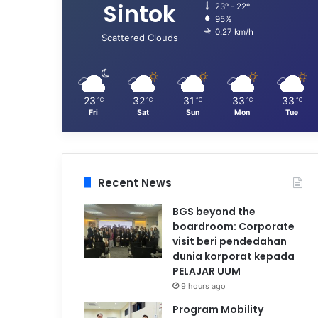
Sintok
23º - 22º
95%
0.27 km/h
Scattered Clouds
23
32
31
33
33
℃
℃
℃
℃
℃
Fri
Sat
Sun
Mon
Tue
Recent News
BGS beyond the
boardroom: Corporate
visit beri pendedahan
dunia korporat kepada
PELAJAR UUM
9 hours ago
Program Mobility