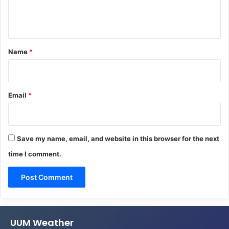
e
n
t
*
Name
*
Email
*
Save my name, email, and website in this browser for the next
time I comment.
UUM Weather