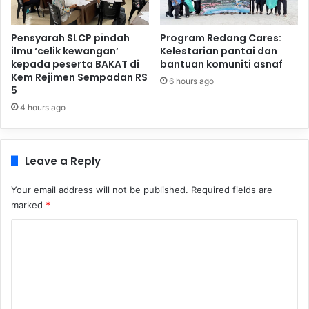
Pensyarah SLCP pindah
Program Redang Cares:
ilmu ‘celik kewangan’
Kelestarian pantai dan
kepada peserta BAKAT di
bantuan komuniti asnaf
Kem Rejimen Sempadan RS
6 hours ago
5
4 hours ago
Leave a Reply
Your email address will not be published.
Required fields are
marked
*
C
o
m
m