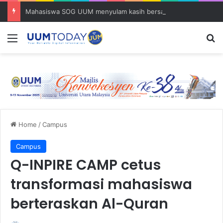
Mahasiswa SOG UUM menyulam kasih bersama komuniti orang asli
Menu
S
Home
/
Campus
Campus
Q-INPIRE CAMP cetus
transformasi mahasiswa
berteraskan Al-Quran