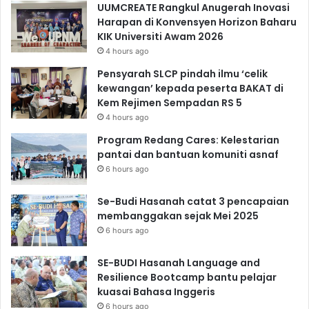
UUMCREATE Rangkul Anugerah Inovasi
Harapan di Konvensyen Horizon Baharu
KIK Universiti Awam 2026
4 hours ago
Pensyarah SLCP pindah ilmu ‘celik
kewangan’ kepada peserta BAKAT di
Kem Rejimen Sempadan RS 5
4 hours ago
Program Redang Cares: Kelestarian
pantai dan bantuan komuniti asnaf
6 hours ago
Se-Budi Hasanah catat 3 pencapaian
membanggakan sejak Mei 2025
6 hours ago
SE-BUDI Hasanah Language and
Resilience Bootcamp bantu pelajar
kuasai Bahasa Inggeris
6 hours ago