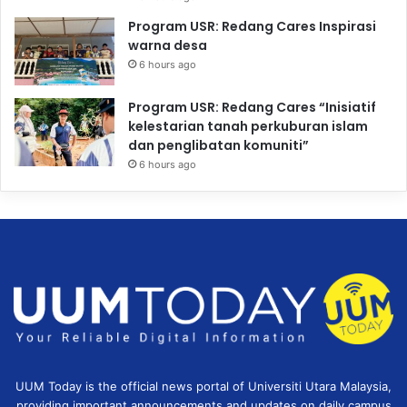
Program USR: Redang Cares Inspirasi
warna desa
6 hours ago
Program USR: Redang Cares “Inisiatif
kelestarian tanah perkuburan islam
dan penglibatan komuniti”
6 hours ago
UUM Today is the official news portal of Universiti Utara Malaysia,
providing important announcements and updates on daily campus