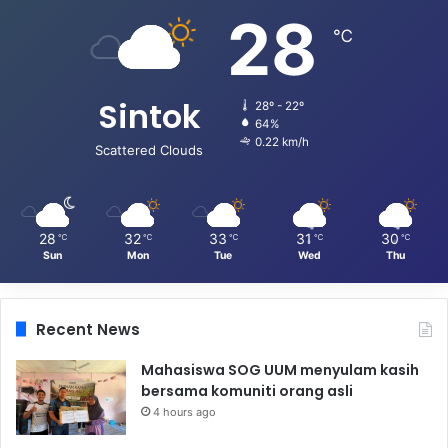
28
℃
Sintok
28º - 22º
64%
0.22 km/h
Scattered Clouds
28
32
33
31
30
℃
℃
℃
℃
℃
Sun
Mon
Tue
Wed
Thu
Recent News
Mahasiswa SOG UUM menyulam kasih
bersama komuniti orang asli
4 hours ago