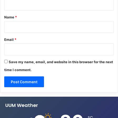
t
*
Name
*
Email
*
Save my name, email, and website in this browser for the next
time I comment.
UUM Weather