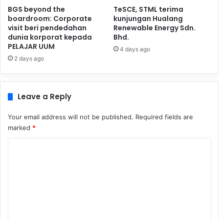
BGS beyond the
TeSCE, STML terima
boardroom: Corporate
kunjungan Hualang
visit beri pendedahan
Renewable Energy Sdn.
dunia korporat kepada
Bhd.
PELAJAR UUM
4 days ago
2 days ago
Leave a Reply
Your email address will not be published.
Required fields are
marked
*
C
o
m
m
e
n