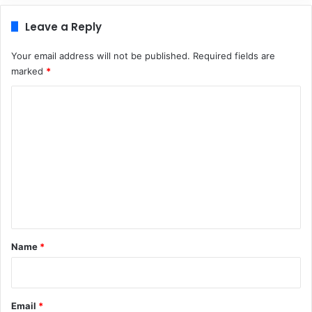
Leave a Reply
Your email address will not be published.
Required fields are
marked
*
C
o
m
m
e
n
t
*
Name
*
Email
*