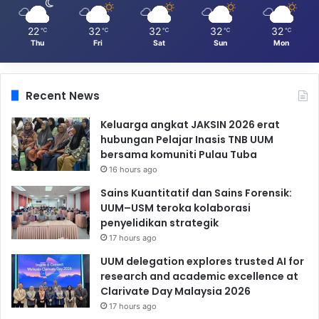
22
32
32
32
32
℃
℃
℃
℃
℃
Thu
Fri
Sat
Sun
Mon
Recent News
Keluarga angkat JAKSIN 2026 erat
hubungan Pelajar Inasis TNB UUM
bersama komuniti Pulau Tuba
16 hours ago
Sains Kuantitatif dan Sains Forensik:
UUM–USM teroka kolaborasi
penyelidikan strategik
17 hours ago
UUM delegation explores trusted AI for
research and academic excellence at
Clarivate Day Malaysia 2026
17 hours ago