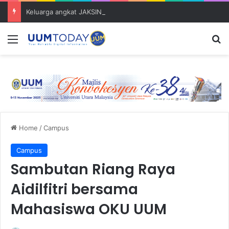
Keluarga angkat JAKSIN 2026 erat hubungan Pelajar Inasis TNB UUM bersama komuniti Pulau Tuba
Menu
S
Home
/
Campus
Campus
Sambutan Riang Raya
Aidilfitri bersama
Mahasiswa OKU UUM