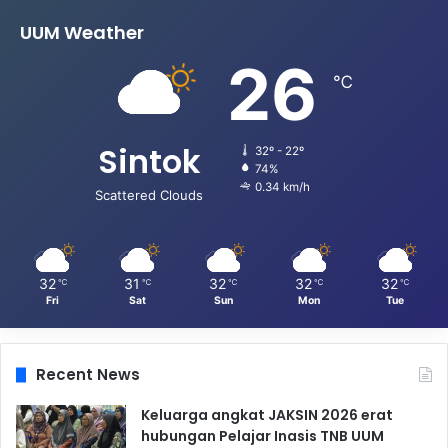
UUM Weather
26
℃
Sintok
32º - 22º
74%
0.34 km/h
Scattered Clouds
32
31
32
32
32
℃
℃
℃
℃
℃
Fri
Sat
Sun
Mon
Tue
Recent News
Keluarga angkat JAKSIN 2026 erat
hubungan Pelajar Inasis TNB UUM