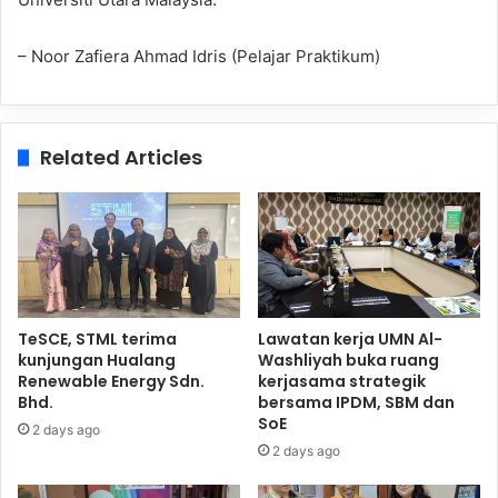
– Noor Zafiera Ahmad Idris (Pelajar Praktikum)
Related Articles
TeSCE, STML terima
Lawatan kerja UMN Al-
kunjungan Hualang
Washliyah buka ruang
Renewable Energy Sdn.
kerjasama strategik
Bhd.
bersama IPDM, SBM dan
SoE
2 days ago
2 days ago