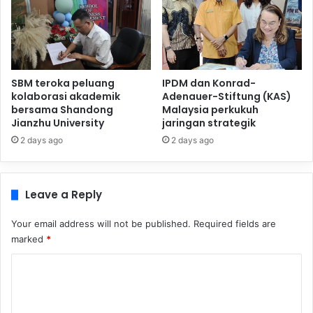
SBM teroka peluang
IPDM dan Konrad-
kolaborasi akademik
Adenauer-Stiftung (KAS)
bersama Shandong
Malaysia perkukuh
Jianzhu University
jaringan strategik
2 days ago
2 days ago
Leave a Reply
Your email address will not be published.
Required fields are
marked
*
C
o
m