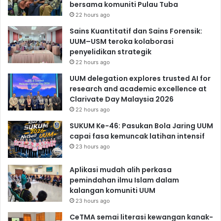
bersama komuniti Pulau Tuba
22 hours ago
Sains Kuantitatif dan Sains Forensik:
UUM–USM teroka kolaborasi
penyelidikan strategik
22 hours ago
UUM delegation explores trusted AI for
research and academic excellence at
Clarivate Day Malaysia 2026
22 hours ago
SUKUM Ke-46: Pasukan Bola Jaring UUM
capai fasa kemuncak latihan intensif
23 hours ago
Aplikasi mudah alih perkasa
pemindahan ilmu Islam dalam
kalangan komuniti UUM
23 hours ago
CeTMA semai literasi kewangan kanak-