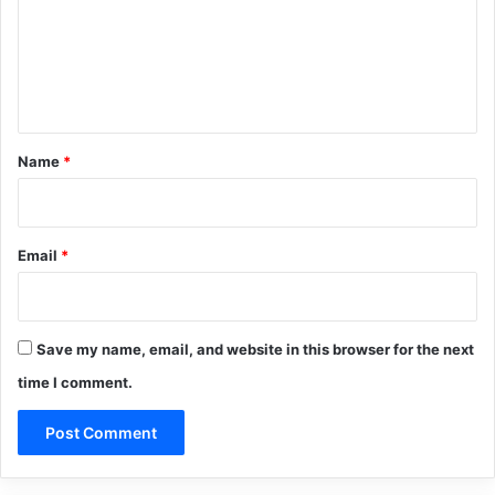
m
e
n
t
*
Name
*
Email
*
Save my name, email, and website in this browser for the next
time I comment.