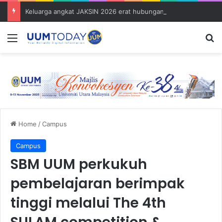
Keluarga angkat JAKSIN 2026 erat hubungan Pelajar Inasis TNB UUM bersama komuniti Pulau Tuba
Menu
S
Home
/
Campus
Campus
SBM UUM perkukuh
pembelajaran berimpak
tinggi melalui The 4th