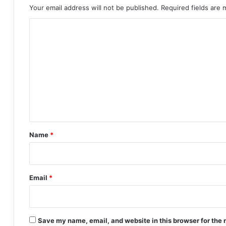
Your email address will not be published.
Required fields are
C
o
m
m
e
n
t
*
Name
*
Email
*
Save my name, email, and website in this browser for the 