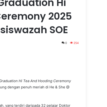
 Graduation Hi
Ceremony 2025
asiswazah SOE
0
254
 Graduation Hi Tea And Hooding Ceremony
gsung dengan penuh meriah di He & She @
h, yang terdiri daripada 32 pelajar Doktor