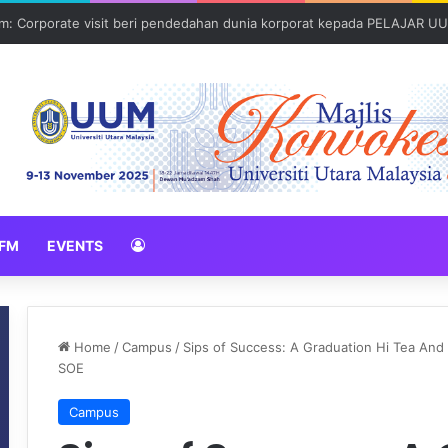
: Global Nexus USU x UUM 2026 perkukuh sinergi akademik dan budaya
FM
EVENTS
Home
/
Campus
/
Sips of Success: A Graduation Hi Tea An
SOE
Campus