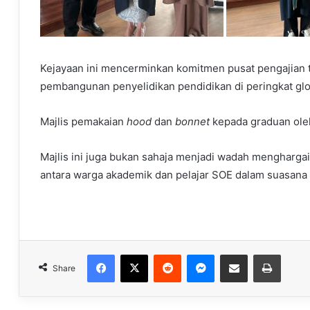
Kejayaan ini mencerminkan komitmen pusat pengajian
pembangunan penyelidikan pendidikan di peringkat glo
Majlis pemakaian
hood
dan
bonnet
kepada graduan oleh
Majlis ini juga bukan sahaja menjadi wadah mengharg
antara warga akademik dan pelajar SOE dalam suasana
Facebook
X
Reddit
Messenger
Share via Email
Print
Share