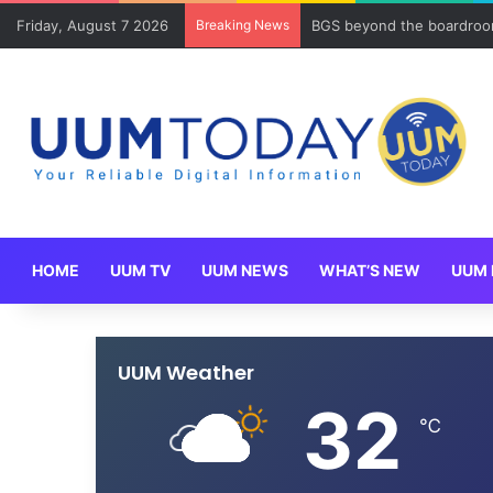
Friday, August 7 2026
Breaking News
Program Mobility Inbound
HOME
UUM TV
UUM NEWS
WHAT’S NEW
UUM 
UUM Weather
32
℃