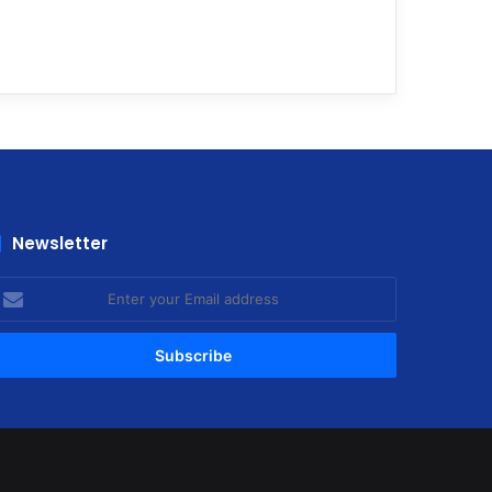
Newsletter
nter
our
mail
ddress