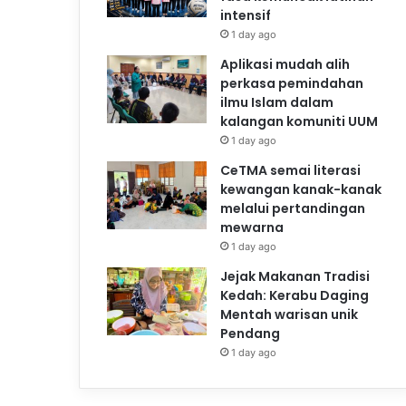
intensif
1 day ago
Aplikasi mudah alih
perkasa pemindahan
ilmu Islam dalam
kalangan komuniti UUM
1 day ago
CeTMA semai literasi
kewangan kanak-kanak
melalui pertandingan
mewarna
1 day ago
Jejak Makanan Tradisi
Kedah: Kerabu Daging
Mentah warisan unik
Pendang
1 day ago