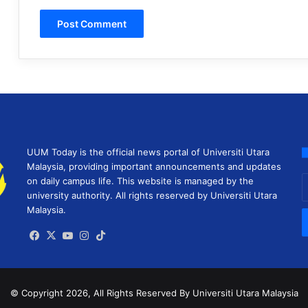
UUM Today is the official news portal of Universiti Utara
Malaysia, providing important announcements and updates
E
on daily campus life. This website is managed by the
y
university authority. All rights reserved by Universiti Utara
E
Malaysia.
a
Facebook
X
YouTube
Instagram
TikTok
© Copyright 2026, All Rights Reserved
By Universiti Utara Malaysia