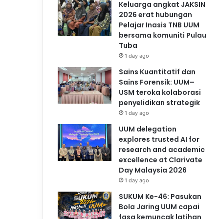
Keluarga angkat JAKSIN
2026 erat hubungan
Pelajar Inasis TNB UUM
bersama komuniti Pulau
Tuba
1 day ago
Sains Kuantitatif dan
Sains Forensik: UUM–
USM teroka kolaborasi
penyelidikan strategik
1 day ago
UUM delegation
explores trusted AI for
research and academic
excellence at Clarivate
Day Malaysia 2026
1 day ago
SUKUM Ke-46: Pasukan
Bola Jaring UUM capai
fasa kemuncak latihan