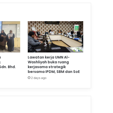
a
Lawatan kerja UMN Al-
g
Washliyah buka ruang
Sdn. Bhd.
kerjasama strategik
bersama IPDM, SBM dan SoE
2 days ago