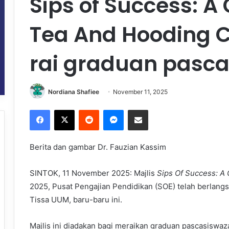
Sips of Success: A
Tea And Hooding 
rai graduan pasc
Nordiana Shafiee
November 11, 2025
Facebook
X
Reddit
Messenger
Share via Email
Berita dan gambar Dr. Fauzian Kassim
SINTOK, 11 November 2025: Majlis
Sips Of Success: A
2025, Pusat Pengajian Pendidikan (SOE) telah berlan
Tissa UUM, baru-baru ini.
Majlis ini diadakan bagi meraikan graduan pascasiswaza