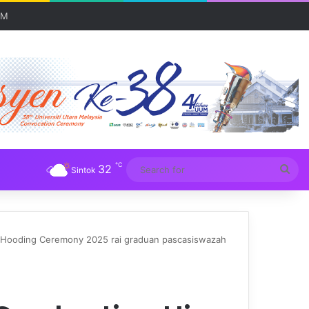
 serantau
℃
32
Sea
Sintok
for
d Hooding Ceremony 2025 rai graduan pascasiswazah