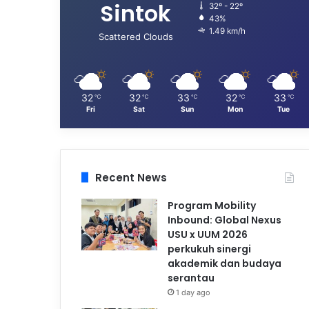
Sintok
32º - 22º
43%
1.49 km/h
Scattered Clouds
32
32
33
32
33
℃
℃
℃
℃
℃
Fri
Sat
Sun
Mon
Tue
Recent News
Program Mobility
Inbound: Global Nexus
USU x UUM 2026
perkukuh sinergi
akademik dan budaya
serantau
1 day ago