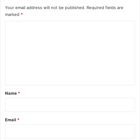
Your email address will not be published.
Required fields are
marked
*
C
o
m
m
e
n
t
*
Name
*
Email
*