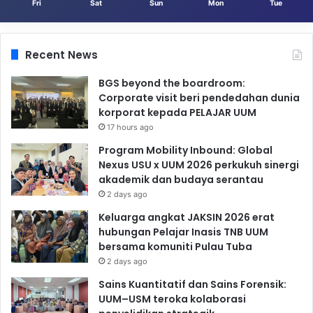
Fri
Sat
Sun
Mon
Tue
Recent News
BGS beyond the boardroom:
Corporate visit beri pendedahan dunia
korporat kepada PELAJAR UUM
17 hours ago
Program Mobility Inbound: Global
Nexus USU x UUM 2026 perkukuh sinergi
akademik dan budaya serantau
2 days ago
Keluarga angkat JAKSIN 2026 erat
hubungan Pelajar Inasis TNB UUM
bersama komuniti Pulau Tuba
2 days ago
Sains Kuantitatif dan Sains Forensik:
UUM–USM teroka kolaborasi