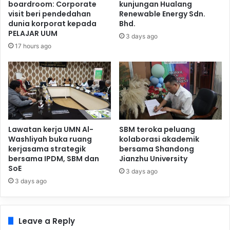
boardroom: Corporate
kunjungan Hualang
visit beri pendedahan
Renewable Energy Sdn.
dunia korporat kepada
Bhd.
PELAJAR UUM
3 days ago
17 hours ago
Lawatan kerja UMN Al-
SBM teroka peluang
Washliyah buka ruang
kolaborasi akademik
kerjasama strategik
bersama Shandong
bersama IPDM, SBM dan
Jianzhu University
SoE
3 days ago
3 days ago
Leave a Reply