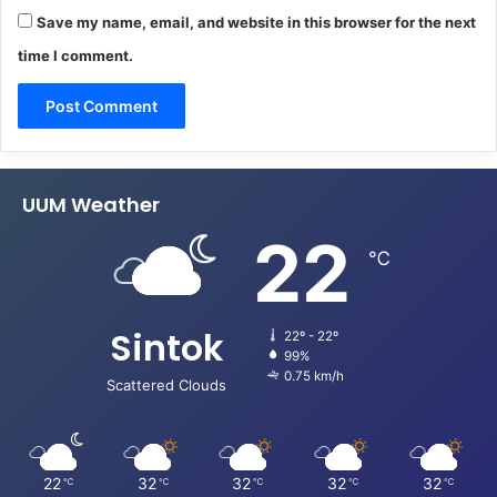
Save my name, email, and website in this browser for the next
time I comment.
UUM Weather
22
℃
Sintok
22º - 22º
99%
0.75 km/h
Scattered Clouds
22
32
32
32
32
℃
℃
℃
℃
℃