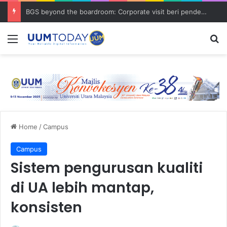
BGS beyond the boardroom: Corporate visit beri pendedahan dunia korporat kepada PELAJAR UUM
Menu
S
Home
/
Campus
Campus
Sistem pengurusan kualiti
di UA lebih mantap,
konsisten