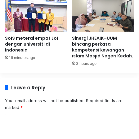
SoIS meterai empat LoI
Sinergi JHEAIK–UUM
dengan universiti di
bincang perkasa
Indonesia
kompetensi kewangan
islam Masjid Negeri Kedah.
19 minutes ago
3 hours ago
Leave a Reply
Your email address will not be published.
Required fields are
marked
*
C
o
m