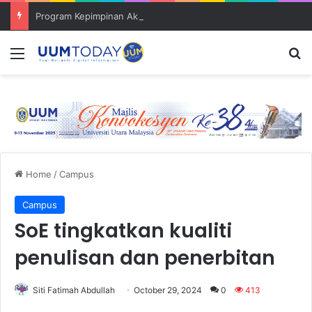
Program Kepimpinan Akademia himpun tokoh dan pensyarah muda
Menu
S
Home
/
Campus
Campus
SoE tingkatkan kualiti
penulisan dan penerbitan
Siti Fatimah Abdullah
October 29, 2024
0
413