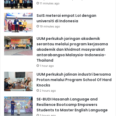
11 minutes ago
SoIS meterai empat LoI dengan
universiti di Indonesia
19 minutes ago
UUM perkukuh jaringan akademik
serantau melalui program kerjasama
akademik dan khidmat masyarakat
antarabangsa Malaysia-Indonesia-
Thailand
1 hour ago
UUM perkukuh jalinan industri bersama
Proton melalui Program School Of Hard
Knocks
2 hours ago
SE-BUDI Hasanah Language and
Resilience Bootcamp Empowers
Students to Master English Language
3 hours ago