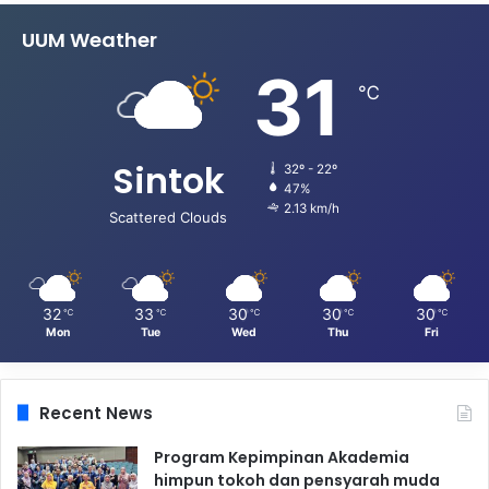
UUM Weather
31
℃
Sintok
32º - 22º
47%
2.13 km/h
Scattered Clouds
32
33
30
30
30
℃
℃
℃
℃
℃
Mon
Tue
Wed
Thu
Fri
Recent News
Program Kepimpinan Akademia
himpun tokoh dan pensyarah muda