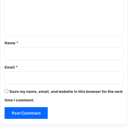
m
e
n
t
*
Name
*
Email
*
Save my name, email, and website in this browser for the next
time I comment.