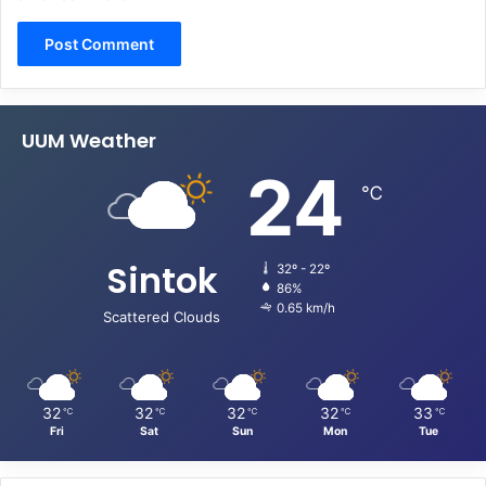
UUM Weather
24
℃
Sintok
32º - 22º
86%
0.65 km/h
Scattered Clouds
32
32
32
32
33
℃
℃
℃
℃
℃
Fri
Sat
Sun
Mon
Tue