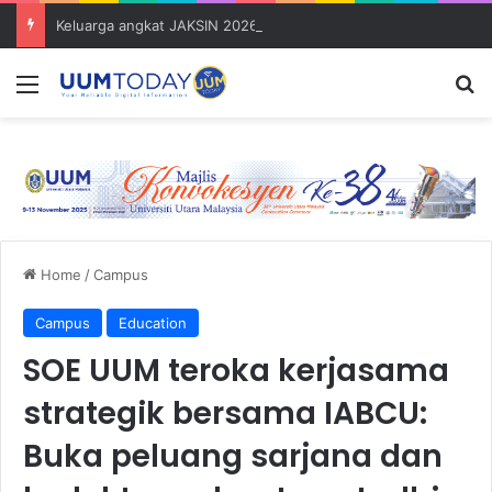
Keluarga angkat JAKSIN 2026 erat hubungan Pelajar Inasis TNB UUM bersama komuniti Pulau Tuba
Menu
S
Home
/
Campus
Campus
Education
SOE UUM teroka kerjasama
strategik bersama IABCU:
Buka peluang sarjana dan