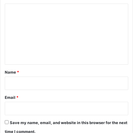
C
o
m
m
e
n
t
*
Name
*
Email
*
Save my name, email, and website in this browser for the next
time I comment.