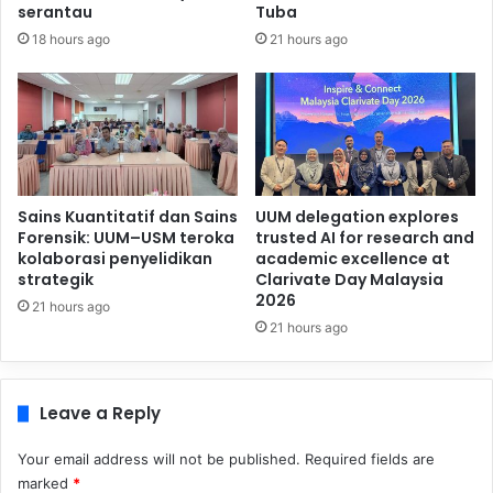
serantau
Tuba
18 hours ago
21 hours ago
Sains Kuantitatif dan Sains
UUM delegation explores
Forensik: UUM–USM teroka
trusted AI for research and
kolaborasi penyelidikan
academic excellence at
strategik
Clarivate Day Malaysia
2026
21 hours ago
21 hours ago
Leave a Reply
Your email address will not be published.
Required fields are
marked
*