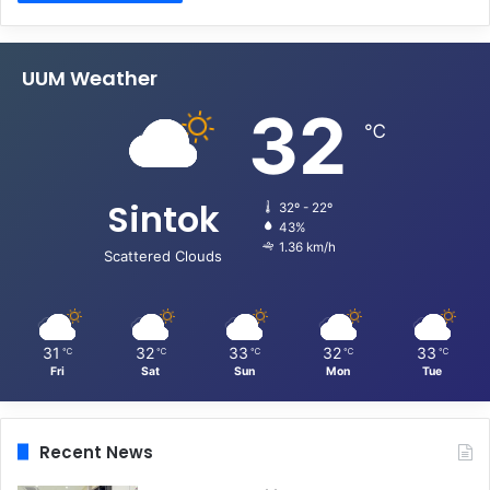
UUM Weather
32
℃
Sintok
32º - 22º
43%
1.36 km/h
Scattered Clouds
31
32
33
32
33
℃
℃
℃
℃
℃
Fri
Sat
Sun
Mon
Tue
Recent News