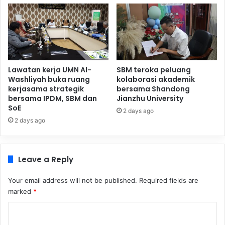
Lawatan kerja UMN Al-
SBM teroka peluang
Washliyah buka ruang
kolaborasi akademik
kerjasama strategik
bersama Shandong
bersama IPDM, SBM dan
Jianzhu University
SoE
2 days ago
2 days ago
Leave a Reply
Your email address will not be published.
Required fields are
marked
*
C
o