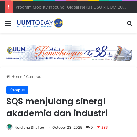
Keluarga angkat JAKSIN 2026 erat hubungan Pelajar Inasis TNB UUM bersama komuniti Pulau Tuba
Menu
S
Home
/
Campus
Campus
SQS menjulang sinergi
akademia dan industri
Nordiana Shafiee
October 23, 2025
0
286