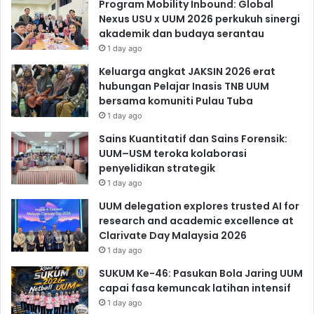
Program Mobility Inbound: Global
Nexus USU x UUM 2026 perkukuh sinergi
akademik dan budaya serantau
1 day ago
Keluarga angkat JAKSIN 2026 erat
hubungan Pelajar Inasis TNB UUM
bersama komuniti Pulau Tuba
1 day ago
Sains Kuantitatif dan Sains Forensik:
UUM–USM teroka kolaborasi
penyelidikan strategik
1 day ago
UUM delegation explores trusted AI for
research and academic excellence at
Clarivate Day Malaysia 2026
1 day ago
SUKUM Ke-46: Pasukan Bola Jaring UUM
capai fasa kemuncak latihan intensif
1 day ago