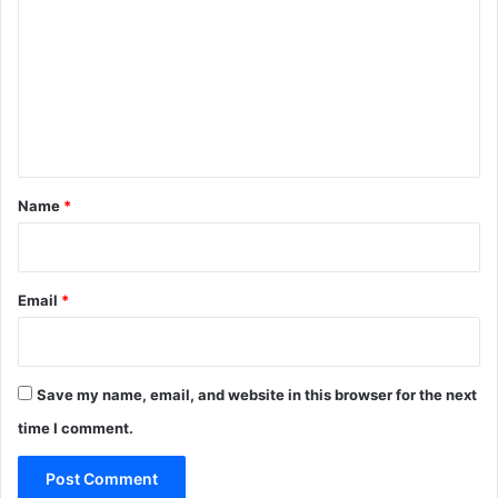
m
m
e
n
t
*
Name
*
Email
*
Save my name, email, and website in this browser for the next
time I comment.