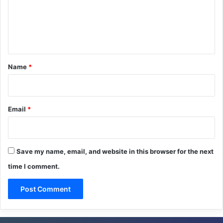
m
e
n
t
*
Name
*
Email
*
Save my name, email, and website in this browser for the next
time I comment.