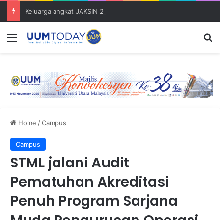
Keluarga angkat JAKSIN 2026 erat hubungan Pelajar Inasis TNB UUM bersama komuniti Pulau Tuba
Menu
S
Home
/
Campus
Campus
STML jalani Audit
Pematuhan Akreditasi
Penuh Program Sarjana