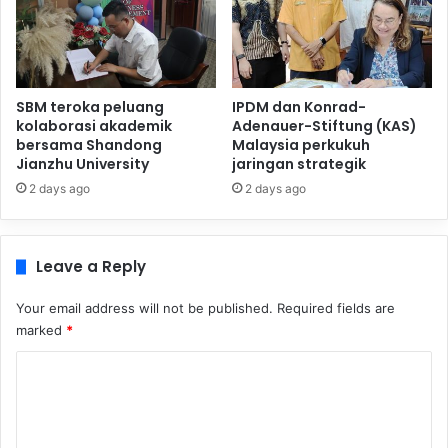
SBM teroka peluang
IPDM dan Konrad-
kolaborasi akademik
Adenauer-Stiftung (KAS)
bersama Shandong
Malaysia perkukuh
Jianzhu University
jaringan strategik
2 days ago
2 days ago
Leave a Reply
Your email address will not be published.
Required fields are
marked
*
C
o
m