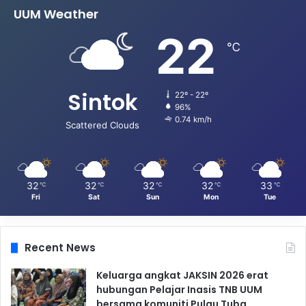
UUM Weather
22
℃
Sintok
22º - 22º
96%
0.74 km/h
Scattered Clouds
32
32
32
32
33
℃
℃
℃
℃
℃
Fri
Sat
Sun
Mon
Tue
Recent News
Keluarga angkat JAKSIN 2026 erat
hubungan Pelajar Inasis TNB UUM
bersama komuniti Pulau Tuba