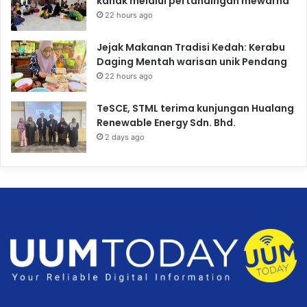
kanak melalui pertandingan mewarna
22 hours ago
Jejak Makanan Tradisi Kedah: Kerabu
Daging Mentah warisan unik Pendang
22 hours ago
TeSCE, STML terima kunjungan Hualang
Renewable Energy Sdn. Bhd.
2 days ago