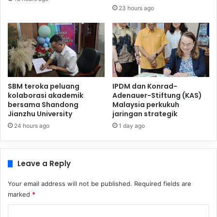
23 hours ago
SBM teroka peluang
IPDM dan Konrad-
kolaborasi akademik
Adenauer-Stiftung (KAS)
bersama Shandong
Malaysia perkukuh
Jianzhu University
jaringan strategik
24 hours ago
1 day ago
Leave a Reply
Your email address will not be published.
Required fields are
marked
*
C