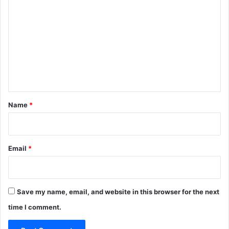
o
m
m
e
n
t
*
Name
*
Email
*
Save my name, email, and website in this browser for the next
time I comment.