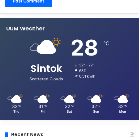
UUM Weather
28
℃
Sintok
32º - 22º
68%
0.51 km/h
Scattered Clouds
32
31
32
32
32
℃
℃
℃
℃
℃
Thu
Fri
Sat
Sun
Mon
Recent News