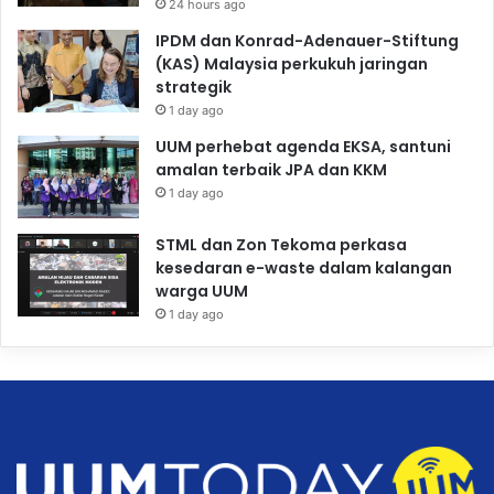
24 hours ago
IPDM dan Konrad-Adenauer-Stiftung
(KAS) Malaysia perkukuh jaringan
strategik
1 day ago
UUM perhebat agenda EKSA, santuni
amalan terbaik JPA dan KKM
1 day ago
STML dan Zon Tekoma perkasa
kesedaran e-waste dalam kalangan
warga UUM
1 day ago