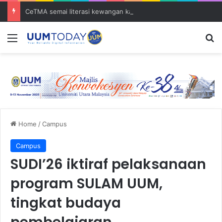
CeTMA semai literasi kewangan kanak-kanak melalui pertandingan mewarna
Menu
S
Home
/
Campus
Campus
SUDI’26 iktiraf pelaksanaan
program SULAM UUM,
tingkat budaya