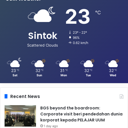
23
℃
Sintok
23º - 22º
96%
0.62 km/h
Scattered Clouds
23
32
31
32
32
℃
℃
℃
℃
℃
Sat
Sun
Mon
Tue
Wed
Recent News
BGS beyond the boardroom:
Corporate visit beri pendedahan dunia
korporat kepada PELAJAR UUM
1 day ago