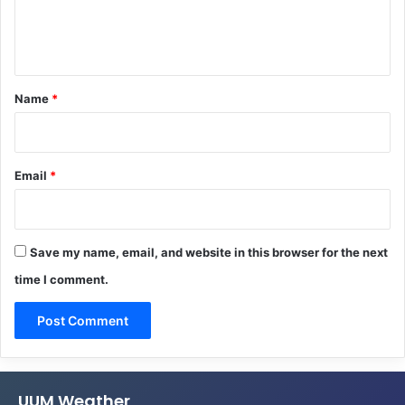
e
n
t
*
Name
*
Email
*
Save my name, email, and website in this browser for the next
time I comment.
UUM Weather