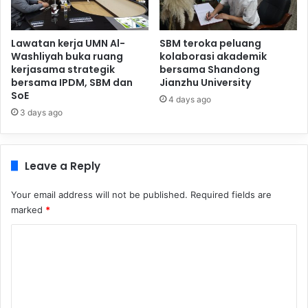
Lawatan kerja UMN Al-
SBM teroka peluang
Washliyah buka ruang
kolaborasi akademik
kerjasama strategik
bersama Shandong
bersama IPDM, SBM dan
Jianzhu University
SoE
4 days ago
3 days ago
Leave a Reply
Your email address will not be published.
Required fields are
marked
*
C
o
m
m