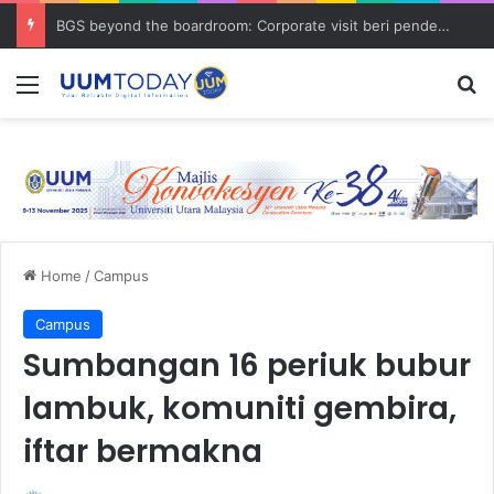
BGS beyond the boardroom: Corporate visit beri pendedahan dunia korporat kepada PELAJAR UUM
Menu
S
Home
/
Campus
Campus
Sumbangan 16 periuk bubur
lambuk, komuniti gembira,
iftar bermakna