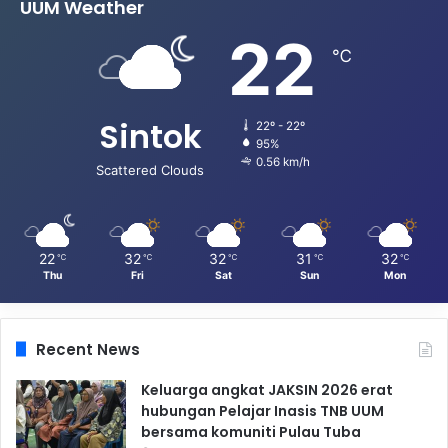
UUM Weather
22
℃
Sintok
22º - 22º
95%
0.56 km/h
Scattered Clouds
22
32
32
31
32
℃
℃
℃
℃
℃
Thu
Fri
Sat
Sun
Mon
Recent News
Keluarga angkat JAKSIN 2026 erat
hubungan Pelajar Inasis TNB UUM
bersama komuniti Pulau Tuba