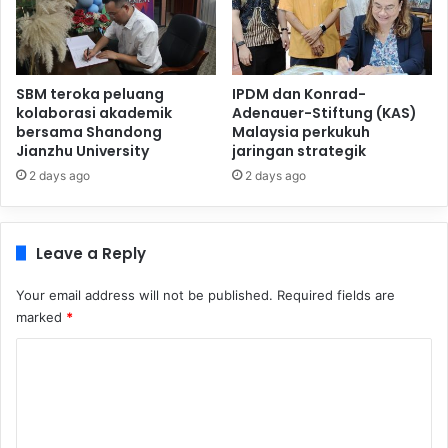
SBM teroka peluang
IPDM dan Konrad-
kolaborasi akademik
Adenauer-Stiftung (KAS)
bersama Shandong
Malaysia perkukuh
Jianzhu University
jaringan strategik
2 days ago
2 days ago
Leave a Reply
Your email address will not be published.
Required fields are
marked
*
C
o
m
m