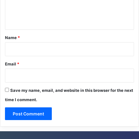
e
n
t
*
Name
*
Email
*
Save my name, email, and website in this browser for the next
time I comment.