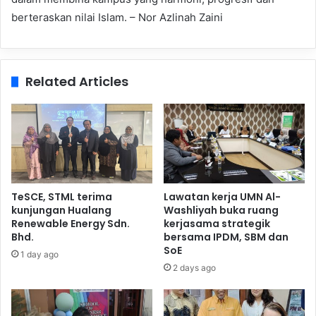
berteraskan nilai Islam. – Nor Azlinah Zaini
Related Articles
TeSCE, STML terima
Lawatan kerja UMN Al-
kunjungan Hualang
Washliyah buka ruang
Renewable Energy Sdn.
kerjasama strategik
Bhd.
bersama IPDM, SBM dan
SoE
1 day ago
2 days ago