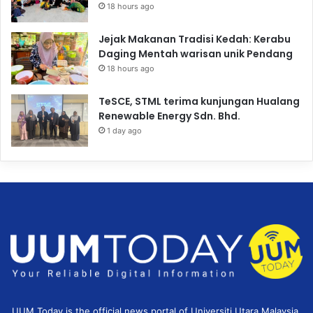
18 hours ago
Jejak Makanan Tradisi Kedah: Kerabu
Daging Mentah warisan unik Pendang
18 hours ago
TeSCE, STML terima kunjungan Hualang
Renewable Energy Sdn. Bhd.
1 day ago
UUM Today is the official news portal of Universiti Utara Malaysia,