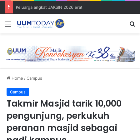
Keluarga angkat JAKSIN 2026 erat hubungan Pelajar Inasis TNB UUM bersama komuniti Pulau Tuba
Menu
S
Home
/
Campus
Campus
Takmir Masjid tarik 10,000
pengunjung, perkukuh
peranan masjid sebagai