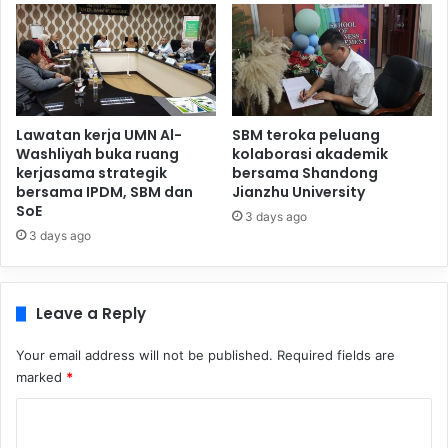
Lawatan kerja UMN Al-
SBM teroka peluang
Washliyah buka ruang
kolaborasi akademik
kerjasama strategik
bersama Shandong
bersama IPDM, SBM dan
Jianzhu University
SoE
3 days ago
3 days ago
Leave a Reply
Your email address will not be published.
Required fields are
marked
*
C
o