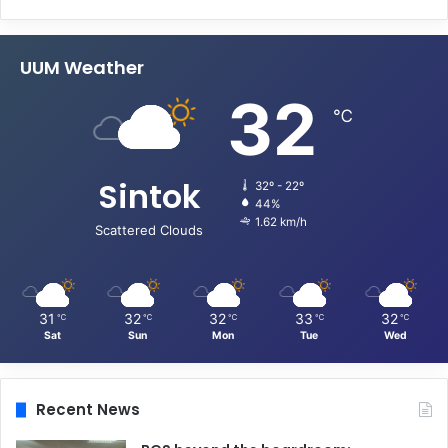
UUM Weather
32
℃
Sintok
32º - 22º
44%
1.62 km/h
Scattered Clouds
31
32
32
33
32
℃
℃
℃
℃
℃
Sat
Sun
Mon
Tue
Wed
Recent News