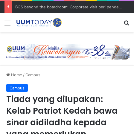
BGS beyond the boardroom: Corporate visit beri pendedahan dunia korporat kepada PELAJAR UUM
Menu
S
Home
/
Campus
Campus
Tiada yang dilupakan:
Kelab Patriot Kedah bawa
sinar aidiladha kepada