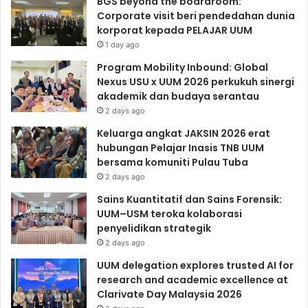
BGS beyond the boardroom:
Corporate visit beri pendedahan dunia
korporat kepada PELAJAR UUM
1 day ago
Program Mobility Inbound: Global
Nexus USU x UUM 2026 perkukuh sinergi
akademik dan budaya serantau
2 days ago
Keluarga angkat JAKSIN 2026 erat
hubungan Pelajar Inasis TNB UUM
bersama komuniti Pulau Tuba
2 days ago
Sains Kuantitatif dan Sains Forensik:
UUM–USM teroka kolaborasi
penyelidikan strategik
2 days ago
UUM delegation explores trusted AI for
research and academic excellence at
Clarivate Day Malaysia 2026