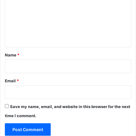
m
m
e
n
t
*
Name
*
Email
*
Save my name, email, and website in this browser for the next
time I comment.