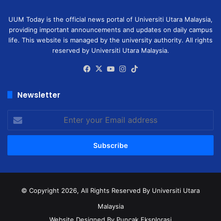
UUM Today is the official news portal of Universiti Utara Malaysia,
providing important announcements and updates on daily campus
life. This website is managed by the university authority. All rights
reserved by Universiti Utara Malaysia.
Facebook
X
YouTube
Instagram
TikTok
Newsletter
Enter
your
Email
address
© Copyright 2026, All Rights Reserved
By Universiti Utara
Malaysia
Website Designed By Puncak Eksplorasi