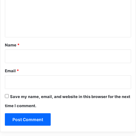
m
e
n
t
*
Name
*
Email
*
Save my name, email, and website in this browser for the next
time I comment.