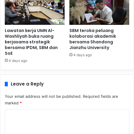
Lawatan kerja UMN Al-
SBM teroka peluang
Washliyah buka ruang
kolaborasi akademik
kerjasama strategik
bersama Shandong
bersama IPDM, SBM dan
Jianzhu University
SoE
4 days ago
4 days ago
Leave a Reply
Your email address will not be published.
Required fields are
marked
*
C
o
m