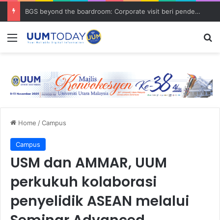
BGS beyond the boardroom: Corporate visit beri pendedahan dunia korporat kepada PELAJAR UUM
Menu
S
Home
/
Campus
Campus
USM dan AMMAR, UUM
perkukuh kolaborasi
penyelidik ASEAN melalui