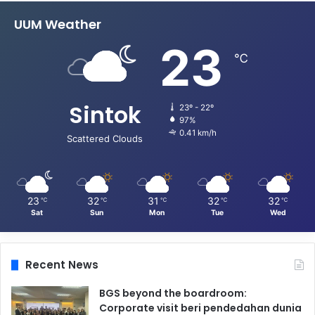
UUM Weather
23
℃
Sintok
23º - 22º
97%
0.41 km/h
Scattered Clouds
23
32
31
32
32
℃
℃
℃
℃
℃
Sat
Sun
Mon
Tue
Wed
Recent News
BGS beyond the boardroom:
Corporate visit beri pendedahan dunia