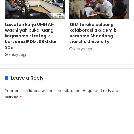
Lawatan kerja UMN Al-
SBM teroka peluang
Washliyah buka ruang
kolaborasi akademik
kerjasama strategik
bersama Shandong
bersama IPDM, SBM dan
Jianzhu University
SoE
4 days ago
4 days ago
Leave a Reply
Your email address will not be published.
Required fields are
marked
*
C
o
m