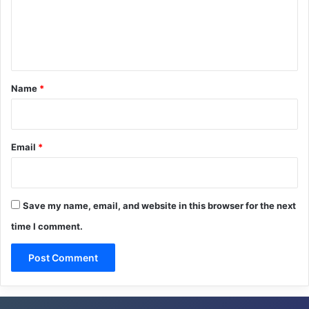
m
e
n
t
*
Name
*
Email
*
Save my name, email, and website in this browser for the next
time I comment.