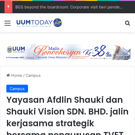
BGS beyond the boardroom: Corporate visit beri pendedahan dunia korporat kepada PELAJAR UUM
Menu
S
Home
/
Campus
Campus
Yayasan Afdlin Shauki dan
Shauki Vision SDN. BHD. jalin
kerjasama strategik