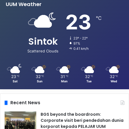
UUM Weather
23
℃
Sintok
23º - 22º
97%
0.41 km/h
Scattered Clouds
23
32
31
32
32
℃
℃
℃
℃
℃
Sat
Sun
Mon
Tue
Wed
Recent News
BGS beyond the boardroom:
Corporate visit beri pendedahan dunia
korporat kepada PELAJAR UUM