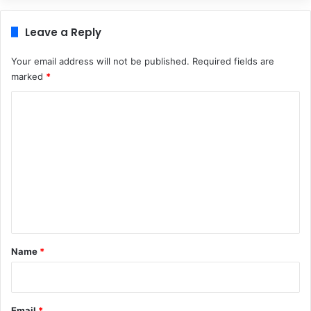
Leave a Reply
Your email address will not be published.
Required fields are
marked
*
C
o
m
m
e
n
t
*
Name
*
Email
*