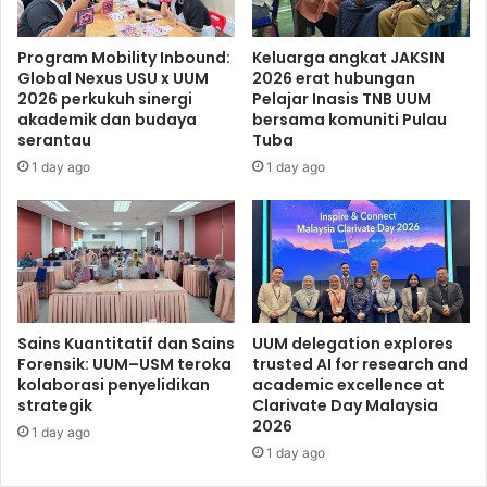
Program Mobility Inbound:
Keluarga angkat JAKSIN
Global Nexus USU x UUM
2026 erat hubungan
2026 perkukuh sinergi
Pelajar Inasis TNB UUM
akademik dan budaya
bersama komuniti Pulau
serantau
Tuba
1 day ago
1 day ago
Sains Kuantitatif dan Sains
UUM delegation explores
Forensik: UUM–USM teroka
trusted AI for research and
kolaborasi penyelidikan
academic excellence at
strategik
Clarivate Day Malaysia
2026
1 day ago
1 day ago