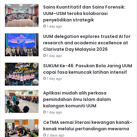
Sains Kuantitatif dan Sains Forensik:
UUM–USM teroka kolaborasi
penyelidikan strategik
1 day ago
UUM delegation explores trusted AI for
research and academic excellence at
Clarivate Day Malaysia 2026
1 day ago
SUKUM Ke-46: Pasukan Bola Jaring UUM
capai fasa kemuncak latihan intensif
1 day ago
Aplikasi mudah alih perkasa
pemindahan ilmu Islam dalam
kalangan komuniti UUM
1 day ago
CeTMA semai literasi kewangan kanak-
kanak melalui pertandingan mewarna
2 days ago