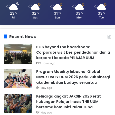
23
32
31
33
33
℃
℃
℃
℃
℃
Fri
Sat
Sun
Mon
Tue
Recent News
BGS beyond the boardroom:
Corporate visit beri pendedahan dunia
korporat kepada PELAJAR UUM
9 hours ago
Program Mobility Inbound: Global
Nexus USU x UUM 2026 perkukuh sinergi
akademik dan budaya serantau
1 day ago
Keluarga angkat JAKSIN 2026 erat
hubungan Pelajar Inasis TNB UUM
bersama komuniti Pulau Tuba
1 day ago