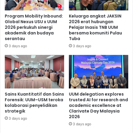
Program Mobility Inbound:
Keluarga angkat JAKSIN
Global Nexus USU x UUM
2026 erat hubungan
2026 perkukuh sinergi
Pelajar Inasis TNB UUM
akademik dan budaya
bersama komuniti Pulau
serantau
Tuba
3 days ago
3 days ago
Sains Kuantitatif dan Sains
UUM delegation explores
Forensik: UUM–USM teroka
trusted AI for research and
kolaborasi penyelidikan
academic excellence at
strategik
Clarivate Day Malaysia
2026
3 days ago
3 days ago