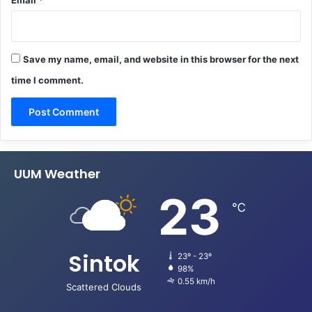
Save my name, email, and website in this browser for the next
time I comment.
UUM Weather
23
℃
Sintok
23º - 23º
98%
0.55 km/h
Scattered Clouds