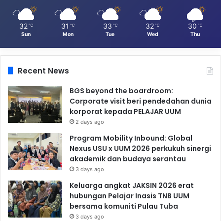
32
31
33
32
30
℃
℃
℃
℃
℃
Sun
Mon
Tue
Wed
Thu
Recent News
BGS beyond the boardroom:
Corporate visit beri pendedahan dunia
korporat kepada PELAJAR UUM
2 days ago
Program Mobility Inbound: Global
Nexus USU x UUM 2026 perkukuh sinergi
akademik dan budaya serantau
3 days ago
Keluarga angkat JAKSIN 2026 erat
hubungan Pelajar Inasis TNB UUM
bersama komuniti Pulau Tuba
3 days ago