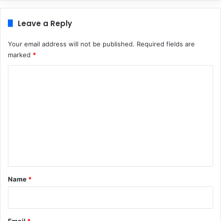
Leave a Reply
Your email address will not be published.
Required fields are
marked
*
C
o
m
m
e
n
t
*
Name
*
Email
*