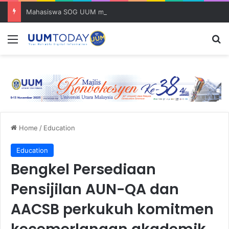
Mahasiswa SOG UUM menyulam kasih bersama komuniti orang asli
Menu
S
Home
/
Education
Education
Bengkel Persediaan
Pensijilan AUN-QA dan
AACSB perkukuh komitmen