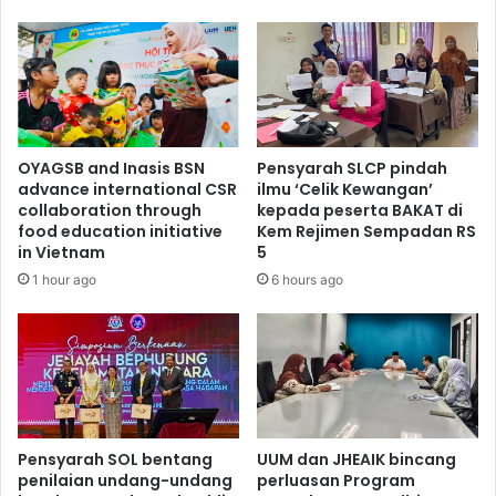
OYAGSB and Inasis BSN
Pensyarah SLCP pindah
advance international CSR
ilmu ‘Celik Kewangan’
collaboration through
kepada peserta BAKAT di
food education initiative
Kem Rejimen Sempadan RS
in Vietnam
5
1 hour ago
6 hours ago
Pensyarah SOL bentang
UUM dan JHEAIK bincang
penilaian undang-undang
perluasan Program