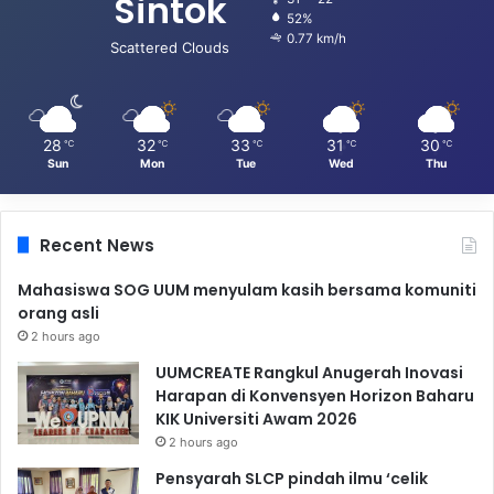
Sintok
52%
0.77 km/h
Scattered Clouds
28
32
33
31
30
℃
℃
℃
℃
℃
Sun
Mon
Tue
Wed
Thu
Recent News
Mahasiswa SOG UUM menyulam kasih bersama komuniti
orang asli
2 hours ago
UUMCREATE Rangkul Anugerah Inovasi
Harapan di Konvensyen Horizon Baharu
KIK Universiti Awam 2026
2 hours ago
Pensyarah SLCP pindah ilmu ‘celik