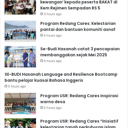
kewangan’ kepada peserta BAKAT di
Kem Rejimen Sempadan RS 5
3 hours ago
Program Redang Cares: Kelestarian
pantai dan bantuan komuniti asnaf
4 hours ago
Se-Budi Hasanah catat 3 pencapaian
membanggakan sejak Mei 2025
4 hours ago
SE-BUDI Hasanah Language and Resilience Bootcamp
bantu pelajar kuasai Bahasa Inggeris
5 hours ago
Program USR: Redang Cares Inspirasi
warna desa
5 hours ago
Program USR: Redang Cares “Inisiatif
kelestarian tanah perkuburan islam