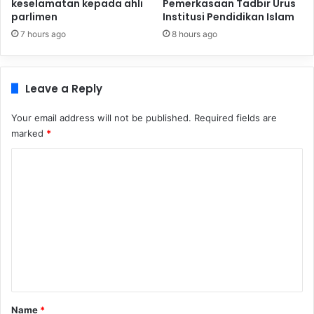
keselamatan kepada ahli
Pemerkasaan Tadbir Urus
parlimen
Institusi Pendidikan Islam
7 hours ago
8 hours ago
Leave a Reply
Your email address will not be published.
Required fields are
marked
*
C
o
m
m
e
n
t
*
Name
*