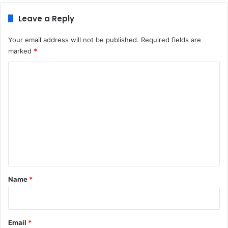
Leave a Reply
Your email address will not be published.
Required fields are
marked
*
C
o
m
m
e
n
t
*
Name
*
Email
*