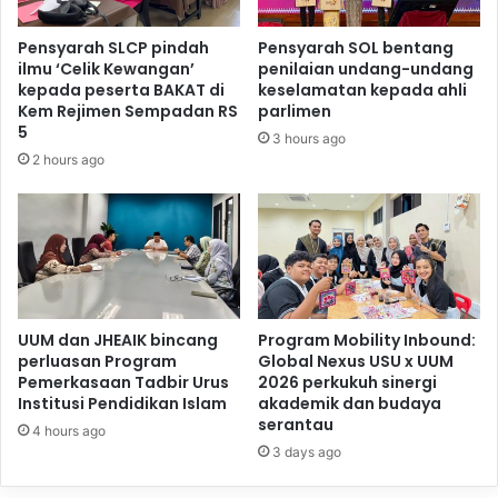
Pensyarah SLCP pindah
Pensyarah SOL bentang
ilmu ‘Celik Kewangan’
penilaian undang-undang
kepada peserta BAKAT di
keselamatan kepada ahli
Kem Rejimen Sempadan RS
parlimen
5
3 hours ago
2 hours ago
UUM dan JHEAIK bincang
Program Mobility Inbound:
perluasan Program
Global Nexus USU x UUM
Pemerkasaan Tadbir Urus
2026 perkukuh sinergi
Institusi Pendidikan Islam
akademik dan budaya
serantau
4 hours ago
3 days ago