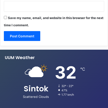
Save my name, email, and website in this browser for the next
time I comment.
UUM Weather
32
℃
Sintok
32º - 22º
47%
1.77 km/h
Scattered Clouds