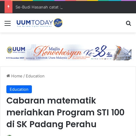
Se-Budi Hasanah catat 3 pencapaian membanggakan sejak Mei 2025
Menu
S
Home
/
Education
Education
Cabaran matematik
meriahkan Program STI 100
di SK Padang Perahu