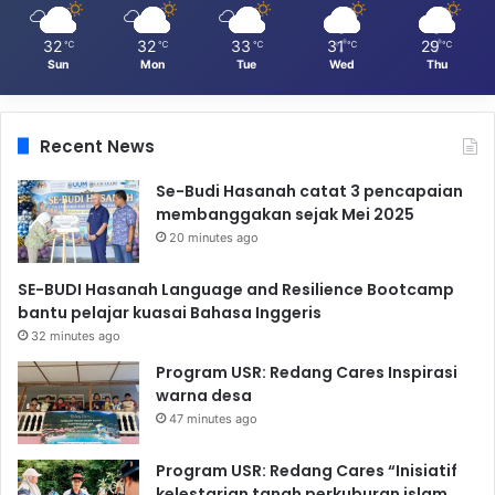
32
32
33
31
29
℃
℃
℃
℃
℃
Sun
Mon
Tue
Wed
Thu
Recent News
Se-Budi Hasanah catat 3 pencapaian
membanggakan sejak Mei 2025
20 minutes ago
SE-BUDI Hasanah Language and Resilience Bootcamp
bantu pelajar kuasai Bahasa Inggeris
32 minutes ago
Program USR: Redang Cares Inspirasi
warna desa
47 minutes ago
Program USR: Redang Cares “Inisiatif
kelestarian tanah perkuburan islam