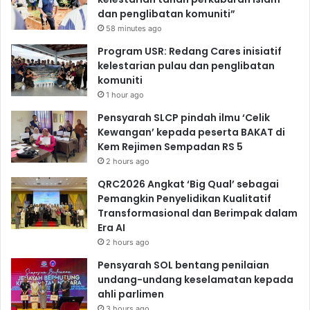
dan penglibatan komuniti”
58 minutes ago
Program USR: Redang Cares inisiatif
kelestarian pulau dan penglibatan
komuniti
1 hour ago
Pensyarah SLCP pindah ilmu ‘Celik
Kewangan’ kepada peserta BAKAT di
Kem Rejimen Sempadan RS 5
2 hours ago
QRC2026 Angkat ‘Big Qual’ sebagai
Pemangkin Penyelidikan Kualitatif
Transformasional dan Berimpak dalam
Era AI
2 hours ago
Pensyarah SOL bentang penilaian
undang-undang keselamatan kepada
ahli parlimen
3 hours ago