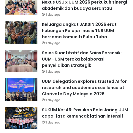
Nexus USU x UUM 2026 perkukuh sinergi
akademik dan budaya serantau
1 day ago
Keluarga angkat JAKSIN 2026 erat
hubungan Pelajar Inasis TNB UUM
bersama komuniti Pulau Tuba
1 day ago
Sains Kuantitatif dan Sains Forensik:
UUM–USM teroka kolaborasi
penyelidikan strategik
1 day ago
UUM delegation explores trusted AI for
research and academic excellence at
Clarivate Day Malaysia 2026
1 day ago
SUKUM Ke-46: Pasukan Bola Jaring UUM
capai fasa kemuncak latihan intensif
1 day ago