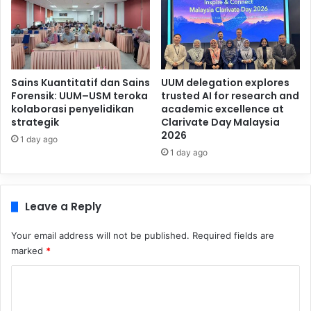
Sains Kuantitatif dan Sains
UUM delegation explores
Forensik: UUM–USM teroka
trusted AI for research and
kolaborasi penyelidikan
academic excellence at
strategik
Clarivate Day Malaysia
2026
1 day ago
1 day ago
Leave a Reply
Your email address will not be published.
Required fields are
marked
*
C
o