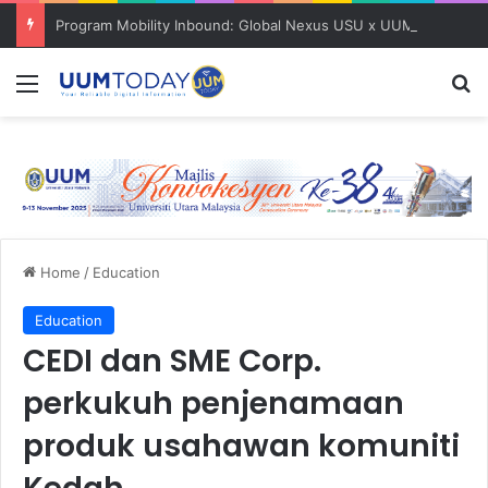
Program Mobility Inbound: Global Nexus USU x UUM 2026 perkukuh sinergi akademik dan budaya serantau
Menu
S
Home
/
Education
Education
CEDI dan SME Corp.
perkukuh penjenamaan
produk usahawan komuniti