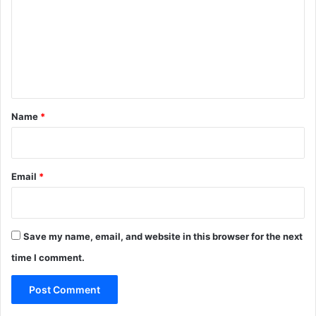
m
m
e
n
t
*
Name
*
Email
*
Save my name, email, and website in this browser for the next
time I comment.