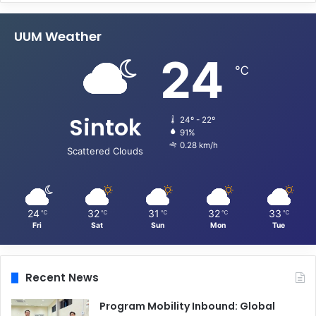
UUM Weather
24
℃
Sintok
24º - 22º
91%
0.28 km/h
Scattered Clouds
24
32
31
32
33
℃
℃
℃
℃
℃
Fri
Sat
Sun
Mon
Tue
Recent News
Program Mobility Inbound: Global