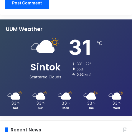
UUM Weather
31
℃
Sintok
33º - 22º
55%
0.92 km/h
Scattered Clouds
33
33
33
33
33
℃
℃
℃
℃
℃
Sat
Sun
Mon
Tue
Wed
Recent News