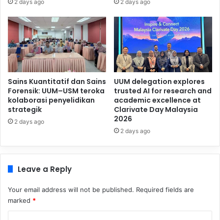
2 days ago
2 days ago
Sains Kuantitatif dan Sains
UUM delegation explores
Forensik: UUM–USM teroka
trusted AI for research and
kolaborasi penyelidikan
academic excellence at
strategik
Clarivate Day Malaysia
2026
2 days ago
2 days ago
Leave a Reply
Your email address will not be published.
Required fields are
marked
*
C