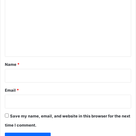
o
m
m
e
n
t
*
Name
*
Email
*
Save my name, email, and website in this browser for the next
time I comment.