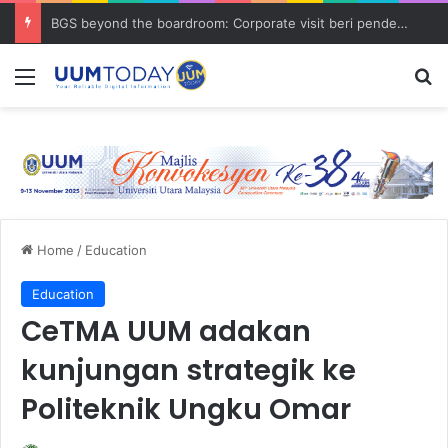
BGS beyond the boardroom: Corporate visit beri pendedahan dunia korporat kepada PELAJAR UUM
Menu
S
Home
/
Education
Education
CeTMA UUM adakan
kunjungan strategik ke
Politeknik Ungku Omar