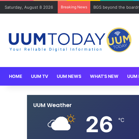
Saturday, August 8 2026
Breaking News
BGS beyond the boardr
HOME
UUM TV
UUM NEWS
WHAT’S NEW
UUM 
UUM Weather
26
℃