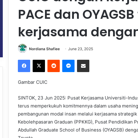
PACE dan OYAGSB 
kerjasama denga
Nordiana Shafiee
June 23, 2025
Facebook
X
Reddit
Messenger
Share via Email
Gambar CUIC
SINTOK, 23 Jun 2025: Pusat Kerjasama Universiti-Indus
terus memperkukuh komitmennya dalam usaha meningk
pembangunan modal insan melalui kerjasama strategi
Kebolehpasaran Graduan (PPKKG), Pusat Pendidikan Pr
Abdullah Graduate School of Business (OYAGSB) denga
Toyota.