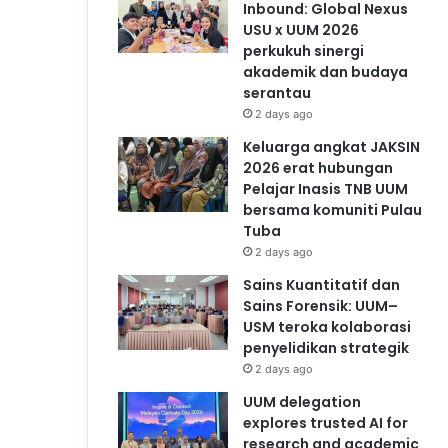
Inbound: Global Nexus
USU x UUM 2026
perkukuh sinergi
akademik dan budaya
serantau
2 days ago
Keluarga angkat JAKSIN
2026 erat hubungan
Pelajar Inasis TNB UUM
bersama komuniti Pulau
Tuba
2 days ago
Sains Kuantitatif dan
Sains Forensik: UUM–
USM teroka kolaborasi
penyelidikan strategik
2 days ago
UUM delegation
explores trusted AI for
research and academic