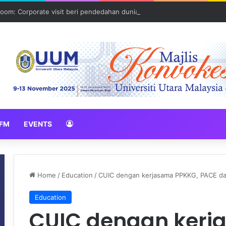
oom: Corporate visit beri pendedahan dunia korporat kepada PELAJA
FM
EVENTS
Home
/
Education
/
CUIC dengan kerjasama PPKKG, PACE d
Education
CUIC dengan kerj