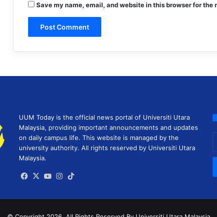
Save my name, email, and website in this browser for the 
UUM Today is the official news portal of Universiti Utara
Malaysia, providing important announcements and updates
E
on daily campus life. This website is managed by the
y
university authority. All rights reserved by Universiti Utara
E
Malaysia.
a
Facebook
X
YouTube
Instagram
TikTok
© Copyright 2026, All Rights Reserved
By Universiti Utara Malaysia