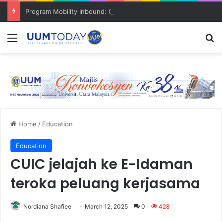
Program Mobility Inbound: Global Nexus USU x UUM 2026 perkukuh sinergi akademik dan budaya serantau
Menu
S
Home
/
Education
Education
CUIC jelajah ke E-Idaman
teroka peluang kerjasama
Nordiana Shafiee
March 12, 2025
0
428