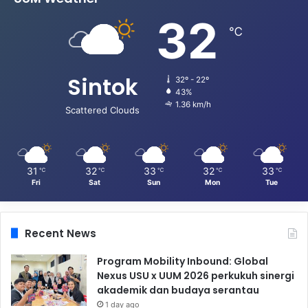
32
℃
Sintok
32º - 22º
43%
1.36 km/h
Scattered Clouds
31
32
33
32
33
℃
℃
℃
℃
℃
Fri
Sat
Sun
Mon
Tue
Recent News
Program Mobility Inbound: Global
Nexus USU x UUM 2026 perkukuh sinergi
akademik dan budaya serantau
1 day ago