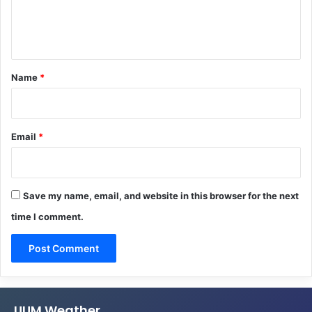
e
n
t
*
Name
*
Email
*
Save my name, email, and website in this browser for the next
time I comment.
UUM Weather