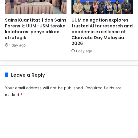
Sains Kuantitatif dan Sains
UUM delegation explores
Forensik: UUM–USM teroka
trusted AI for research and
kolaborasi penyelidikan
academic excellence at
strategik
Clarivate Day Malaysia
2026
1 day ago
1 day ago
Leave a Reply
Your email address will not be published.
Required fields are
marked
*
C
o
m
m