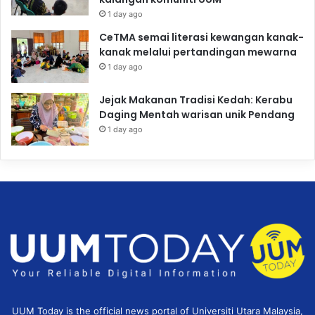
1 day ago
CeTMA semai literasi kewangan kanak-
kanak melalui pertandingan mewarna
1 day ago
Jejak Makanan Tradisi Kedah: Kerabu
Daging Mentah warisan unik Pendang
1 day ago
UUM Today is the official news portal of Universiti Utara Malaysia,