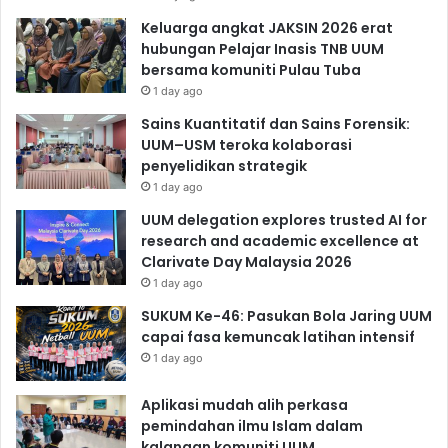
Keluarga angkat JAKSIN 2026 erat
hubungan Pelajar Inasis TNB UUM
bersama komuniti Pulau Tuba
1 day ago
Sains Kuantitatif dan Sains Forensik:
UUM–USM teroka kolaborasi
penyelidikan strategik
1 day ago
UUM delegation explores trusted AI for
research and academic excellence at
Clarivate Day Malaysia 2026
1 day ago
SUKUM Ke-46: Pasukan Bola Jaring UUM
capai fasa kemuncak latihan intensif
1 day ago
Aplikasi mudah alih perkasa
pemindahan ilmu Islam dalam
kalangan komuniti UUM