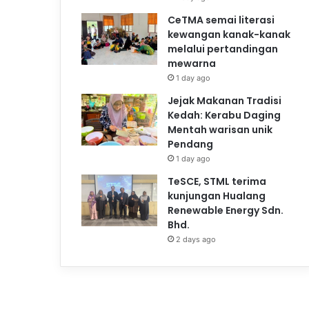
CeTMA semai literasi
kewangan kanak-kanak
melalui pertandingan
mewarna
1 day ago
Jejak Makanan Tradisi
Kedah: Kerabu Daging
Mentah warisan unik
Pendang
1 day ago
TeSCE, STML terima
kunjungan Hualang
Renewable Energy Sdn.
Bhd.
2 days ago