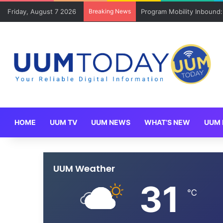
Friday, August 7 2026
Breaking News
Program Mobility Inbound
HOME
UUM TV
UUM NEWS
WHAT’S NEW
UUM 
UUM Weather
31
℃