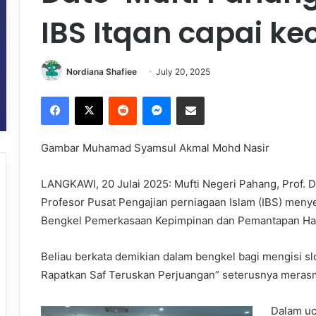
IBS Itqan capai k
Nordiana Shafiee
July 20, 2025
Facebook
X
Reddit
Messenger
Share via Email
Gambar Muhamad Syamsul Akmal Mohd Nasir
LANGKAWI, 20 Julai 2025: Mufti Negeri Pahang, Prof. 
Profesor Pusat Pengajian perniagaan Islam (IBS) meny
Bengkel Pemerkasaan Kepimpinan dan Pemantapan Hal
Beliau berkata demikian dalam bengkel bagi mengisi sl
Rapatkan Saf Teruskan Perjuangan” seterusnya merasmi
Dalam uc