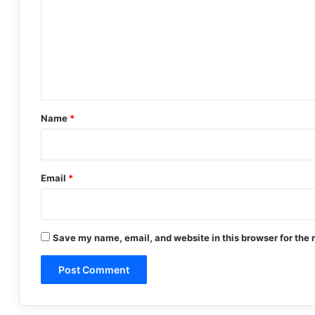
m
m
e
n
t
*
Name
*
Email
*
Save my name, email, and website in this browser for the 