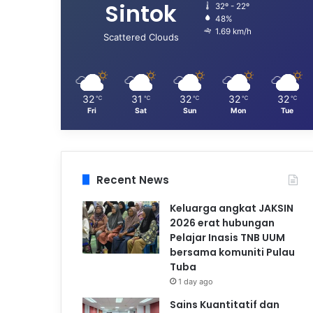
Sintok
32º - 22º
48%
1.69 km/h
Scattered Clouds
32
31
32
32
32
℃
℃
℃
℃
℃
Fri
Sat
Sun
Mon
Tue
Recent News
Keluarga angkat JAKSIN
2026 erat hubungan
Pelajar Inasis TNB UUM
bersama komuniti Pulau
Tuba
1 day ago
Sains Kuantitatif dan