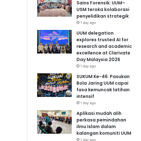
Sains Forensik: UUM–
USM teroka kolaborasi
penyelidikan strategik
1 day ago
UUM delegation
explores trusted AI for
research and academic
excellence at Clarivate
Day Malaysia 2026
1 day ago
SUKUM Ke-46: Pasukan
Bola Jaring UUM capai
fasa kemuncak latihan
intensif
1 day ago
Aplikasi mudah alih
perkasa pemindahan
ilmu Islam dalam
kalangan komuniti UUM
1 day ago