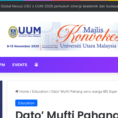
: Global Nexus USU x UUM 2026 perkukuh sinergi akademik dan budaya
FM
EVENTS
Home
/
Education
/
Dato’ Mufti Pahang seru warga IBS Itqa
Education
Dato’ Mufti Pahan