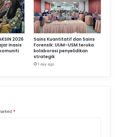
AKSIN 2026
Sains Kuantitatif dan Sains
jar Inasis
Forensik: UUM–USM teroka
komuniti
kolaborasi penyelidikan
strategik
1 day ago
 marked
*