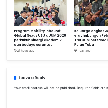
Program Mobility Inbound:
Keluarga angkat J
Global Nexus USU x UUM 2026
erat hubungan Pela
perkukuh sinergi akademik
TNB UUM bersama 
dan budaya serantau
Pulau Tuba
21 hours ago
1 day ago
Leave a Reply
Your email address will not be published.
Required fields are
C
o