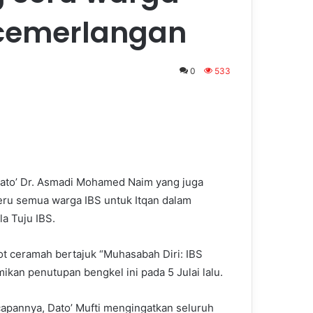
ecemerlangan
0
533
Dato’ Dr. Asmadi Mohamed Naim yang juga
eru semua warga IBS untuk Itqan dalam
a Tuju IBS.
ot ceramah bertajuk “Muhasabah Diri: IBS
kan penutupan bengkel ini pada 5 Julai lalu.
apannya, Dato’ Mufti mengingatkan seluruh