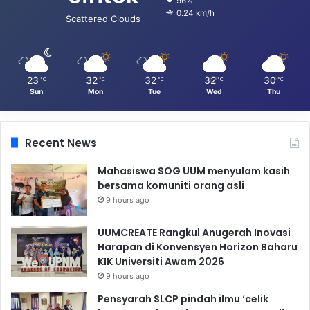
96%
0.24 km/h
Scattered Clouds
23
32
32
32
30
℃
℃
℃
℃
℃
Sun
Mon
Tue
Wed
Thu
Recent News
Mahasiswa SOG UUM menyulam kasih
bersama komuniti orang asli
9 hours ago
UUMCREATE Rangkul Anugerah Inovasi
Harapan di Konvensyen Horizon Baharu
KIK Universiti Awam 2026
9 hours ago
Pensyarah SLCP pindah ilmu ‘celik