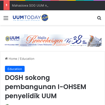
Mahasiswa SOG UUM menyulam kasih bersama komuniti orang asli
Menu
S
Home
/
Education
Education
DOSH sokong
pembangunan I-OHSEM
penyelidik UUM