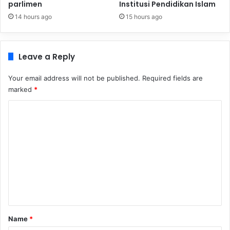
parlimen
Institusi Pendidikan Islam
14 hours ago
15 hours ago
Leave a Reply
Your email address will not be published.
Required fields are
marked
*
C
o
m
m
e
n
t
*
Name
*