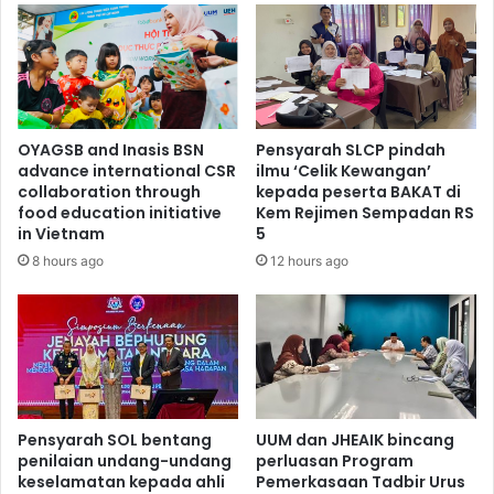
OYAGSB and Inasis BSN
Pensyarah SLCP pindah
advance international CSR
ilmu ‘Celik Kewangan’
collaboration through
kepada peserta BAKAT di
food education initiative
Kem Rejimen Sempadan RS
in Vietnam
5
8 hours ago
12 hours ago
Pensyarah SOL bentang
UUM dan JHEAIK bincang
penilaian undang-undang
perluasan Program
keselamatan kepada ahli
Pemerkasaan Tadbir Urus