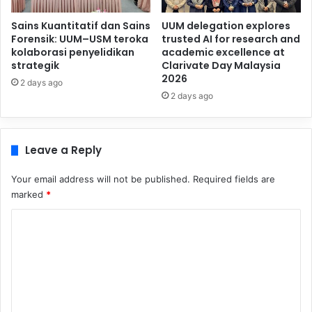
Sains Kuantitatif dan Sains
UUM delegation explores
Forensik: UUM–USM teroka
trusted AI for research and
kolaborasi penyelidikan
academic excellence at
strategik
Clarivate Day Malaysia
2026
2 days ago
2 days ago
Leave a Reply
Your email address will not be published.
Required fields are
marked
*
C
o
m
m
e