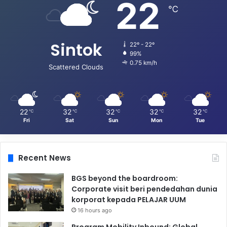
22
℃
Sintok
22º - 22º
99%
0.75 km/h
Scattered Clouds
22
32
32
32
32
℃
℃
℃
℃
℃
Fri
Sat
Sun
Mon
Tue
Recent News
BGS beyond the boardroom:
Corporate visit beri pendedahan dunia
korporat kepada PELAJAR UUM
16 hours ago