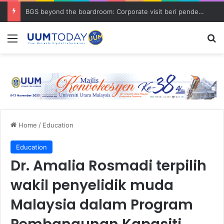
BGS beyond the boardroom: Corporate visit beri pendedahan dunia korporat kepada PELAJAR UUM
Menu
S
Home
/
Education
Education
Dr. Amalia Rosmadi terpilih
wakil penyelidik muda
Malaysia dalam Program