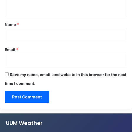
n
t
*
Name
*
Email
*
Save my name, email, and website in this browser for the next
time I comment.
UUM Weather