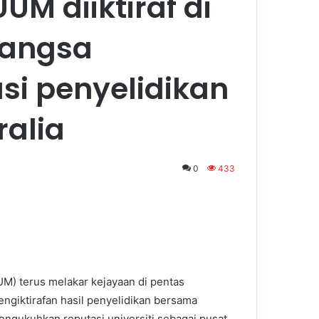
UM diiktiraf di
bangsa
si penyelidikan
alia
0
433
UM) terus melakar kejayaan di pentas
ngiktirafan hasil penyelidikan bersama
mengukuhkan reputasi universiti sebagai pusat