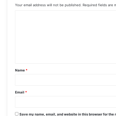
Your email address will not be published.
Required fields are
C
o
m
m
e
n
t
*
Name
*
Email
*
Save my name, email, and website in this browser for the 