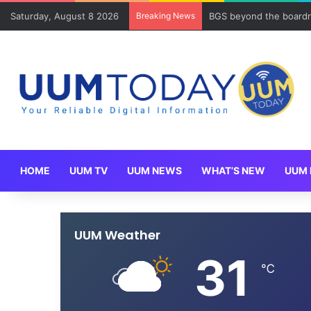
Saturday, August 8 2026
Breaking News
BGS beyond the boardr
HOME
UUM TV
UUM NEWS
WHAT’S NEW
UUM 
UUM Weather
31
℃