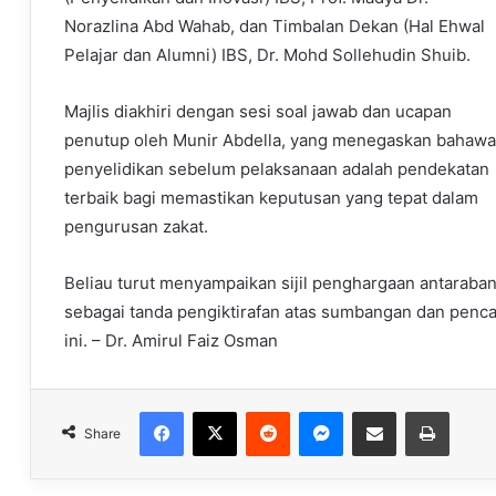
Norazlina Abd Wahab, dan Timbalan Dekan (Hal Ehwal
Pelajar dan Alumni) IBS, Dr. Mohd Sollehudin Shuib.
Majlis diakhiri dengan sesi soal jawab dan ucapan
penutup oleh Munir Abdella, yang menegaskan bahawa
penyelidikan sebelum pelaksanaan adalah pendekatan
terbaik bagi memastikan keputusan yang tepat dalam
pengurusan zakat.
Beliau turut menyampaikan sijil penghargaan antarab
sebagai tanda pengiktirafan atas sumbangan dan penc
ini. – Dr. Amirul Faiz Osman
Facebook
X
Reddit
Messenger
Share via Email
Print
Share