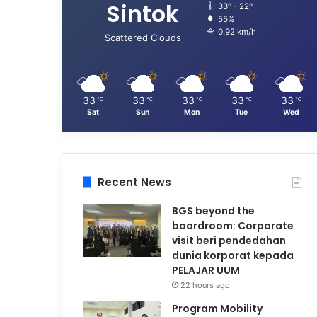
Sintok
33º - 22º
55%
0.92 km/h
Scattered Clouds
33
33
33
33
33
℃
℃
℃
℃
℃
Sat
Sun
Mon
Tue
Wed
Recent News
BGS beyond the
boardroom: Corporate
visit beri pendedahan
dunia korporat kepada
PELAJAR UUM
22 hours ago
Program Mobility