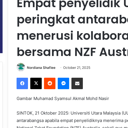
Empat penyelidik U
peringkat antara
menerusi kolabora
bersama NZF Austr
Nordiana Shafiee
October 21, 2025
Facebook
X
Reddit
Messenger
Share via Email
Gambar Muhamad Syamsul Akmal Mohd Nasir
SINTOK, 21 Oktober 2025: Universiti Utara Malaysia (U
antarabangsa apabila empat penyelidiknya menerima pe
National Zakat Foundation (NZF) Australia, sekali gus 