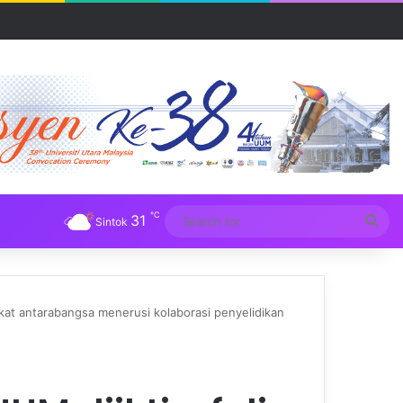
R UUM
℃
31
Sea
Sintok
for
gkat antarabangsa menerusi kolaborasi penyelidikan