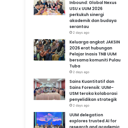
Inbound: Global Nexus
USU x UUM 2026
perkukuh sinergi
akademik dan budaya
serantau
2 days ago
Keluarga angkat JAKSIN
2026 erat hubungan
Pelajar Inasis TNB UUM
bersama komuniti Pulau
Tuba
2 days ago
Sains Kuantitatif dan
Sains Forensik: UUM–
USM teroka kolaborasi
penyelidikan strategik
2 days ago
UUM delegation
explores trusted AI for
research and academic