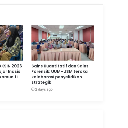
AKSIN 2026
Sains Kuantitatif dan Sains
jar Inasis
Forensik: UUM–USM teroka
komuniti
kolaborasi penyelidikan
strategik
2 days ago