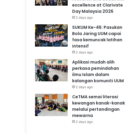
excellence at Clarivate
Day Malaysia 2026
2 days ago
SUKUM Ke-46: Pasukan
Bola Jaring UUM capai
fasa kemuncak latihan
intensif
2 days ago
Aplikasi mudah alih
perkasa pemindahan
ilmu Islam dalam
kalangan komuniti UUM
2 days ago
CeTMA semai literasi
kewangan kanak-kanak
melalui pertandingan
mewarna
2 days ago