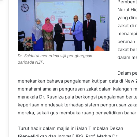
Pembenta
Nurul Hi
yang din
zakat di
menampil
peranan 
zakat be
Dr. Saidatul menerima sijil penghargaan
dalam me
daripada NZF.
Dalam pe
menekankan bahawa pengalaman kutipan data di New 
memahami amalan pengurusan zakat dalam kalangan ma
manakala Dr. Rusniza pula berkongsi pengalaman ber
keperluan mendesak terhadap sistem pengurusan zakat 
mereka, sekali gus membuka ruang penyelidikan baha
Turut hadir dalam majlis ini ialah Timbalan Dekan
(Penyelidikan dan Inovasi) IBS, Prof. Madya Dr.