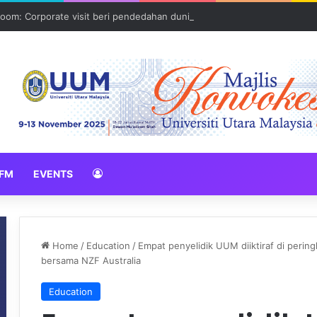
oom: Corporate visit beri pendedahan dunia korporat kepada PELAJA
FM
EVENTS
Home
/
Education
/
Empat penyelidik UUM diiktiraf di perin
bersama NZF Australia
Education