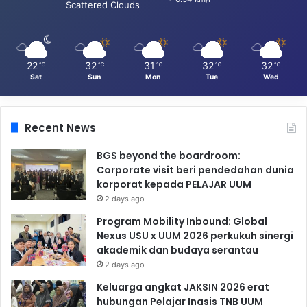
Scattered Clouds
22
32
31
32
32
℃
℃
℃
℃
℃
Sat
Sun
Mon
Tue
Wed
Recent News
BGS beyond the boardroom:
Corporate visit beri pendedahan dunia
korporat kepada PELAJAR UUM
2 days ago
Program Mobility Inbound: Global
Nexus USU x UUM 2026 perkukuh sinergi
akademik dan budaya serantau
2 days ago
Keluarga angkat JAKSIN 2026 erat
hubungan Pelajar Inasis TNB UUM