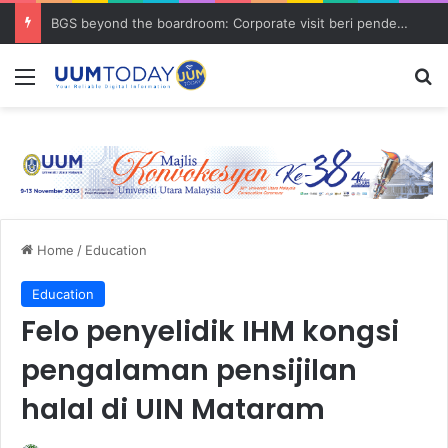
BGS beyond the boardroom: Corporate visit beri pendedahan dunia korporat kepada PELAJAR UUM
Menu
S
Home
/
Education
Education
Felo penyelidik IHM kongsi
pengalaman pensijilan
halal di UIN Mataram