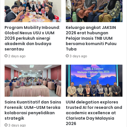
Program Mobility Inbound:
Keluarga angkat JAKSIN
Global Nexus USU x UUM
2026 erat hubungan
2026 perkukuh sinergi
Pelajar Inasis TNB UUM
akademik dan budaya
bersama komuniti Pulau
serantau
Tuba
2 days ago
3 days ago
Sains Kuantitatif dan Sains
UUM delegation explores
Forensik: UUM–USM teroka
trusted AI for research and
kolaborasi penyelidikan
academic excellence at
strategik
Clarivate Day Malaysia
2026
3 days ago