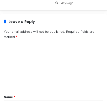
3 days ago
Leave a Reply
Your email address will not be published.
Required fields are
marked
*
C
o
m
m
e
n
t
*
Name
*