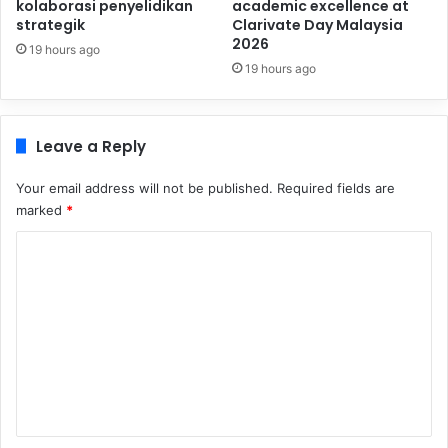
kolaborasi penyelidikan
academic excellence at
strategik
Clarivate Day Malaysia
2026
19 hours ago
19 hours ago
Leave a Reply
Your email address will not be published.
Required fields are
marked
*
C
o
m
m
e
n
t