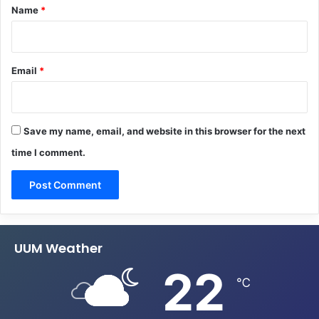
*
Name
*
Email
*
Save my name, email, and website in this browser for the next
time I comment.
UUM Weather
22
℃