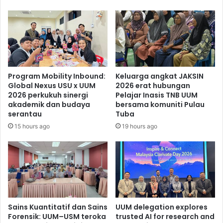
Program Mobility Inbound:
Keluarga angkat JAKSIN
Global Nexus USU x UUM
2026 erat hubungan
2026 perkukuh sinergi
Pelajar Inasis TNB UUM
akademik dan budaya
bersama komuniti Pulau
serantau
Tuba
15 hours ago
19 hours ago
Sains Kuantitatif dan Sains
UUM delegation explores
Forensik: UUM–USM teroka
trusted AI for research and