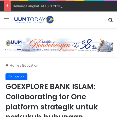
Keluarga angkat JAKSIN 2026 erat hubungan Pelajar Inasis TNB UUM bersama komuniti Pulau Tuba
Menu
S
Home
/
Education
Education
GOEXPLORE BANK ISLAM:
Collaborating for One
platform strategik untuk