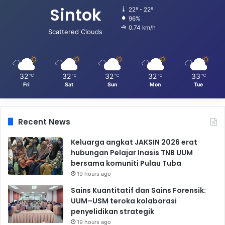
Sintok
22º - 22º
96%
0.74 km/h
Scattered Clouds
32
32
32
32
33
℃
℃
℃
℃
℃
Fri
Sat
Sun
Mon
Tue
Recent News
Keluarga angkat JAKSIN 2026 erat
hubungan Pelajar Inasis TNB UUM
bersama komuniti Pulau Tuba
19 hours ago
Sains Kuantitatif dan Sains Forensik:
UUM–USM teroka kolaborasi
penyelidikan strategik
19 hours ago