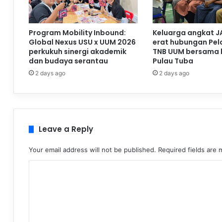
Program Mobility Inbound:
Keluarga angkat J
Global Nexus USU x UUM 2026
erat hubungan Pela
perkukuh sinergi akademik
TNB UUM bersama 
dan budaya serantau
Pulau Tuba
2 days ago
2 days ago
Leave a Reply
Your email address will not be published.
Required fields are
C
o
m
m