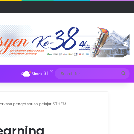
R UUM
℃
31
Sea
Sintok
for
perkasa pengetahuan pelajar STHEM
earning