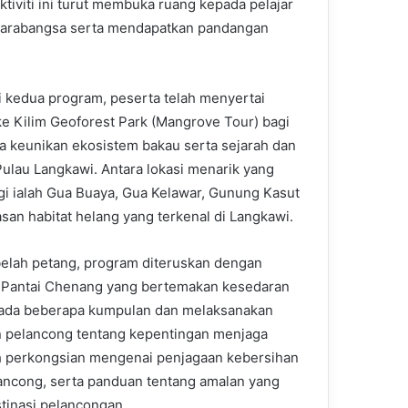
iviti ini turut membuka ruang kepada pelajar
ntarabangsa serta mendapatkan pandangan
i kedua program, peserta telah menyertai
ke Kilim Geoforest Park (Mangrove Tour) bagi
 keunikan ekosistem bakau serta sejarah dan
Pulau Langkawi. Antara lokasi menarik yang
gi ialah Gua Buaya, Gua Kelawar, Gunung Kasut
san habitat helang yang terkenal di Langkawi.
elah petang, program diteruskan dengan
itar Pantai Chenang yang bertemakan kesedaran
epada beberapa kumpulan dan melaksanakan
ran pelancong tentang kepentingan menjaga
klah perkongsian mengenai penjagaan kebersihan
ancong, serta panduan tentang amalan yang
stinasi pelancongan.