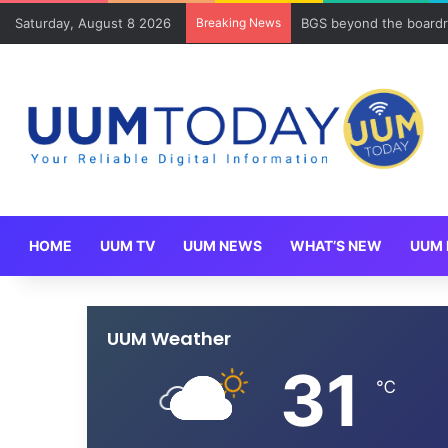
Saturday, August 8 2026
Breaking News
BGS beyond the boardr
HOME
UUM TV
UUM NEWS
WHAT’S NEW
UUM 
UUM Weather
31
℃