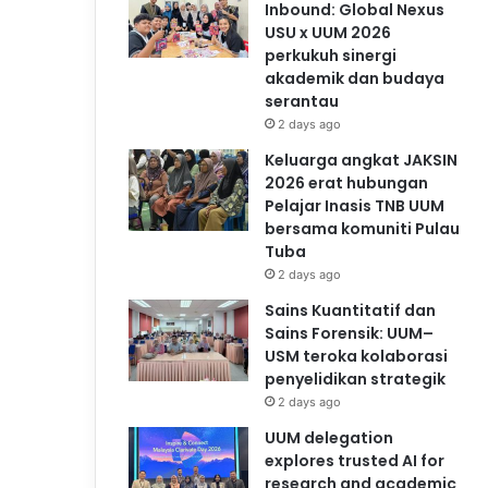
Inbound: Global Nexus
USU x UUM 2026
perkukuh sinergi
akademik dan budaya
serantau
2 days ago
Keluarga angkat JAKSIN
2026 erat hubungan
Pelajar Inasis TNB UUM
bersama komuniti Pulau
Tuba
2 days ago
Sains Kuantitatif dan
Sains Forensik: UUM–
USM teroka kolaborasi
penyelidikan strategik
2 days ago
UUM delegation
explores trusted AI for
research and academic