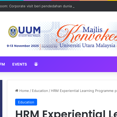
oom: Corporate visit beri pendedahan dunia korporat kepada PELAJA
FM
EVENTS
Home
/
Education
/
HRM Experiential Learning Programme 
Education
HRM Experiential L