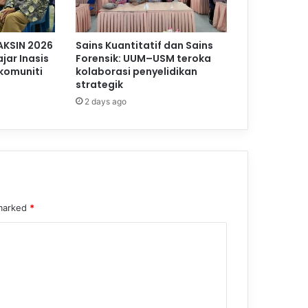
AKSIN 2026
Sains Kuantitatif dan Sains
jar Inasis
Forensik: UUM–USM teroka
komuniti
kolaborasi penyelidikan
strategik
2 days ago
 marked
*