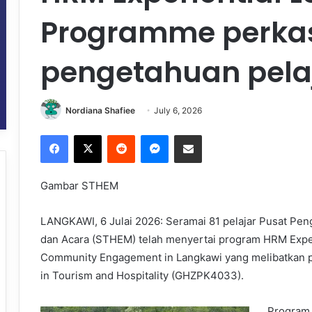
Programme perka
pengetahuan pela
Nordiana Shafiee
July 6, 2026
Facebook
X
Reddit
Messenger
Share via Email
Gambar STHEM
LANGKAWI, 6 Julai 2026: Seramai 81 pelajar Pusat Pen
dan Acara (STHEM) telah menyertai program HRM Exper
Community Engagement in Langkawi yang melibatkan 
in Tourism and Hospitality (GHZPK4033).
Program 