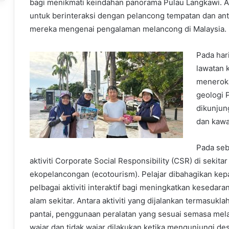
bagi menikmati keindahan panorama Pulau Langkawi. Akt
untuk berinteraksi dengan pelancong tempatan dan a
mereka mengenai pengalaman melancong di Malaysia.
Pada har
lawatan 
meneroka
geologi 
dikunjun
dan kawa
Pada seb
aktiviti Corporate Social Responsibility (CSR) di sek
ekopelancongan (ecotourism). Pelajar dibahagikan k
pelbagai aktiviti interaktif bagi meningkatkan keseda
alam sekitar. Antara aktiviti yang dijalankan termasu
pantai, penggunaan peralatan yang sesuai semasa mel
wajar dan tidak wajar dilakukan ketika mengunjungi de