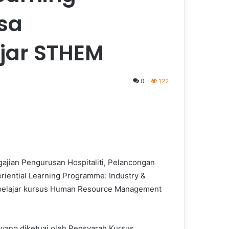
sa
jar STHEM
0
122
gajian Pengurusan Hospitaliti, Pelancongan
iential Learning Programme: Industry &
pelajar kursus Human Resource Management
yang diketuai oleh Pensyarah Kursus,