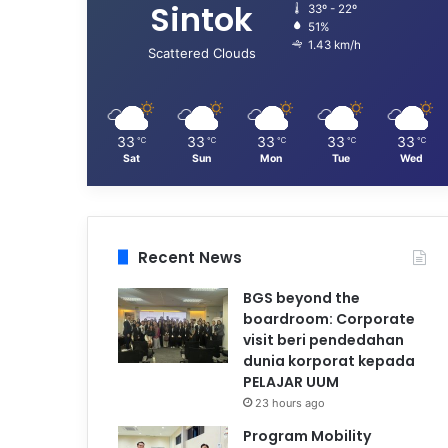
Sintok
33º - 22º
51%
1.43 km/h
Scattered Clouds
33
33
33
33
33
℃
℃
℃
℃
℃
Sat
Sun
Mon
Tue
Wed
Recent News
BGS beyond the
boardroom: Corporate
visit beri pendedahan
dunia korporat kepada
PELAJAR UUM
23 hours ago
Program Mobility