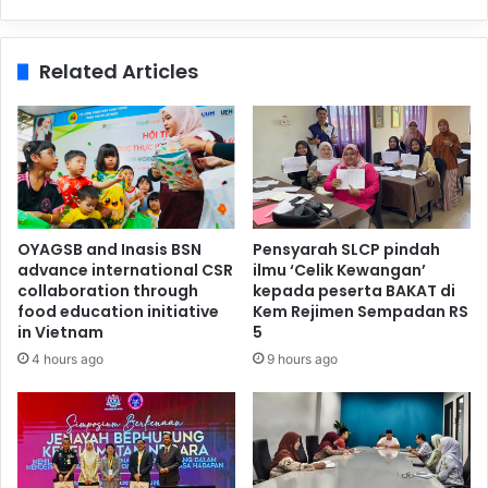
Related Articles
OYAGSB and Inasis BSN
Pensyarah SLCP pindah
advance international CSR
ilmu ‘Celik Kewangan’
collaboration through
kepada peserta BAKAT di
food education initiative
Kem Rejimen Sempadan RS
in Vietnam
5
4 hours ago
9 hours ago