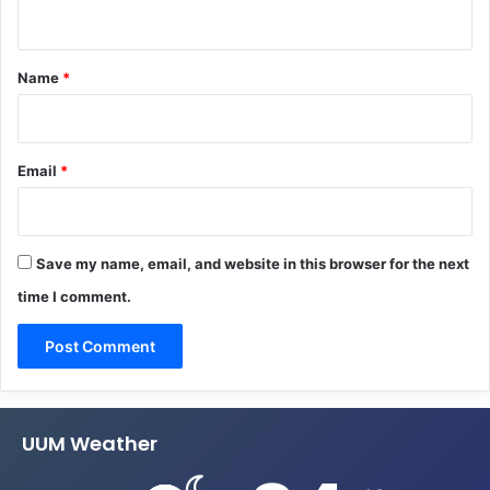
n
t
*
Name
*
Email
*
Save my name, email, and website in this browser for the next
time I comment.
UUM Weather