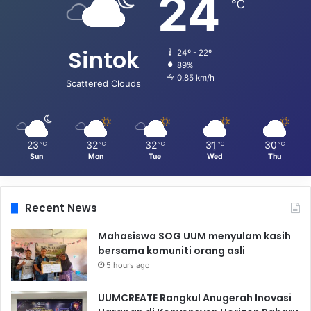
24
℃
Sintok
24º - 22º
89%
0.85 km/h
Scattered Clouds
23
32
32
31
30
℃
℃
℃
℃
℃
Sun
Mon
Tue
Wed
Thu
Recent News
Mahasiswa SOG UUM menyulam kasih
bersama komuniti orang asli
5 hours ago
UUMCREATE Rangkul Anugerah Inovasi