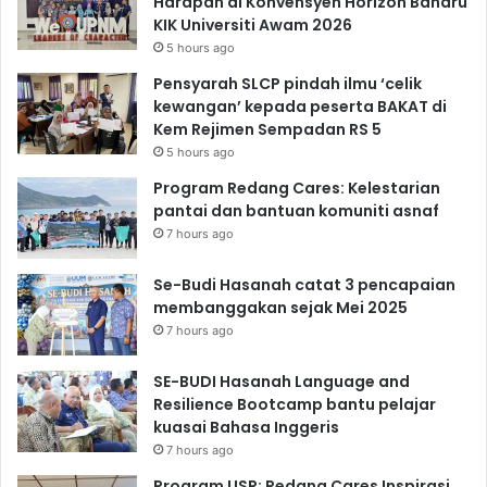
Harapan di Konvensyen Horizon Baharu
KIK Universiti Awam 2026
5 hours ago
Pensyarah SLCP pindah ilmu ‘celik
kewangan’ kepada peserta BAKAT di
Kem Rejimen Sempadan RS 5
5 hours ago
Program Redang Cares: Kelestarian
pantai dan bantuan komuniti asnaf
7 hours ago
Se-Budi Hasanah catat 3 pencapaian
membanggakan sejak Mei 2025
7 hours ago
SE-BUDI Hasanah Language and
Resilience Bootcamp bantu pelajar
kuasai Bahasa Inggeris
7 hours ago
Program USR: Redang Cares Inspirasi