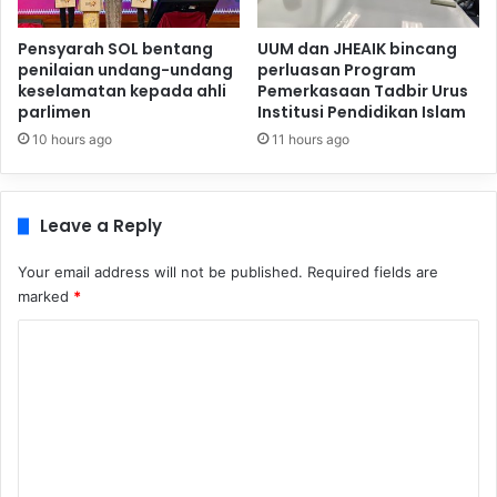
Pensyarah SOL bentang
UUM dan JHEAIK bincang
penilaian undang-undang
perluasan Program
keselamatan kepada ahli
Pemerkasaan Tadbir Urus
parlimen
Institusi Pendidikan Islam
10 hours ago
11 hours ago
Leave a Reply
Your email address will not be published.
Required fields are
marked
*
C
o
m
m
e