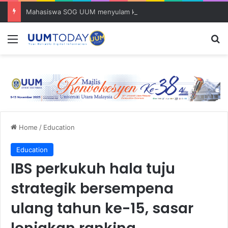
Mahasiswa SOG UUM menyulam kasih bersama komuniti orang asli
Menu
S
Home
/
Education
Education
IBS perkukuh hala tuju
strategik bersempena
ulang tahun ke-15, sasar