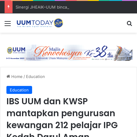
Sinergi JHEAIK–UUM bincang perkasa kompetensi kewangan islam Masjid Negeri Kedah.
Menu
S
Home
/
Education
Education
IBS UUM dan KWSP
mantapkan pengurusan
kewangan 212 pelajar IPG