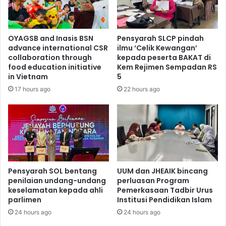
OYAGSB and Inasis BSN
Pensyarah SLCP pindah
advance international CSR
ilmu ‘Celik Kewangan’
collaboration through
kepada peserta BAKAT di
food education initiative
Kem Rejimen Sempadan RS
in Vietnam
5
17 hours ago
22 hours ago
Pensyarah SOL bentang
UUM dan JHEAIK bincang
penilaian undang-undang
perluasan Program
keselamatan kepada ahli
Pemerkasaan Tadbir Urus
parlimen
Institusi Pendidikan Islam
24 hours ago
24 hours ago