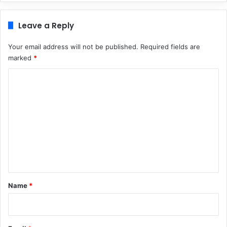
Leave a Reply
Your email address will not be published.
Required fields are
marked
*
C
o
m
m
e
n
t
*
Name
*