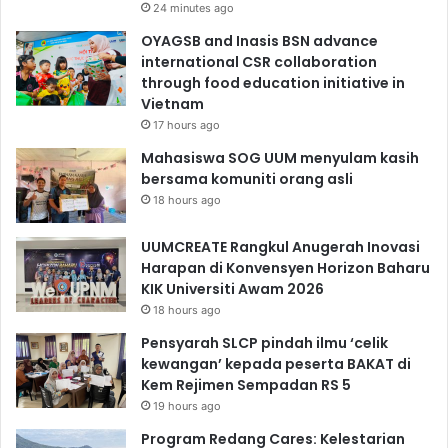
24 minutes ago
OYAGSB and Inasis BSN advance
international CSR collaboration
through food education initiative in
Vietnam
17 hours ago
Mahasiswa SOG UUM menyulam kasih
bersama komuniti orang asli
18 hours ago
UUMCREATE Rangkul Anugerah Inovasi
Harapan di Konvensyen Horizon Baharu
KIK Universiti Awam 2026
18 hours ago
Pensyarah SLCP pindah ilmu ‘celik
kewangan’ kepada peserta BAKAT di
Kem Rejimen Sempadan RS 5
19 hours ago
Program Redang Cares: Kelestarian