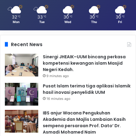
32
33
30
30
30
℃
℃
℃
℃
℃
Mon
Tue
Wed
Thu
Fri
Recent News
Sinergi JHEAIK–UUM bincang perkasa
kompetensi kewangan islam Masjid
Negeri Kedah.
9 minutes ago
Pusat Islam terima tiga aplikasi Islamik
hasil inovasi penyelidik UUM
16 minutes ago
IBS anjur Wacana Pengukuhan
Akademia dan Majlis Lambaian Kasih
sempena persaraan Prof. Dato’ Dr.
Asmadi Mohamed Naim