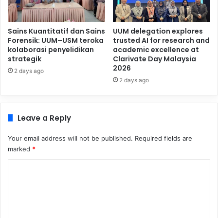
Sains Kuantitatif dan Sains
UUM delegation explores
Forensik: UUM–USM teroka
trusted AI for research and
kolaborasi penyelidikan
academic excellence at
strategik
Clarivate Day Malaysia
2026
2 days ago
2 days ago
Leave a Reply
Your email address will not be published.
Required fields are
marked
*
C
o
m
m