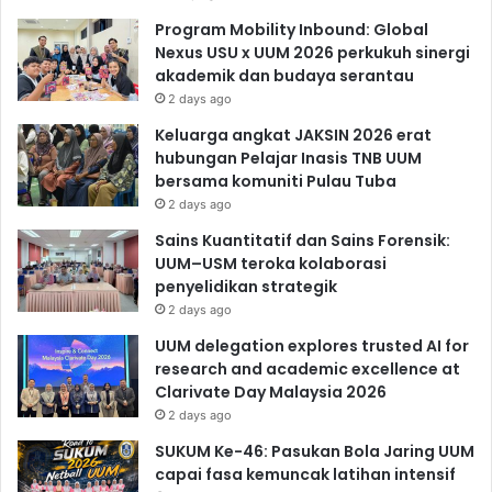
Program Mobility Inbound: Global
Nexus USU x UUM 2026 perkukuh sinergi
akademik dan budaya serantau
2 days ago
Keluarga angkat JAKSIN 2026 erat
hubungan Pelajar Inasis TNB UUM
bersama komuniti Pulau Tuba
2 days ago
Sains Kuantitatif dan Sains Forensik:
UUM–USM teroka kolaborasi
penyelidikan strategik
2 days ago
UUM delegation explores trusted AI for
research and academic excellence at
Clarivate Day Malaysia 2026
2 days ago
SUKUM Ke-46: Pasukan Bola Jaring UUM
capai fasa kemuncak latihan intensif