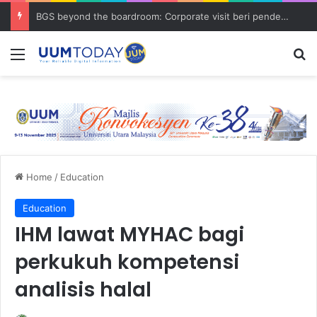
BGS beyond the boardroom: Corporate visit beri pendedahan dunia korporat kepada PELAJAR UUM
Menu
S
Home
/
Education
Education
IHM lawat MYHAC bagi
perkukuh kompetensi
analisis halal