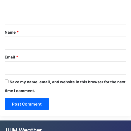
e
n
t
*
Name
*
Email
*
Save my name, email, and website in this browser for the next
time I comment.
UUM Weather