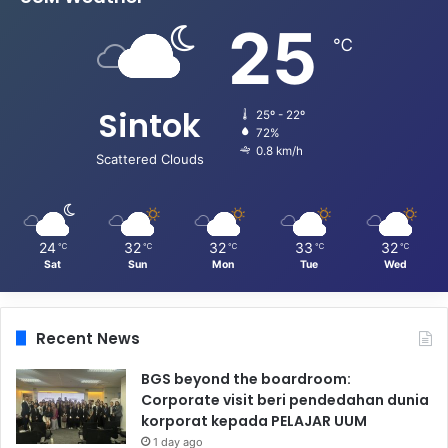
25
℃
Sintok
25º - 22º
72%
0.8 km/h
Scattered Clouds
24
32
32
33
32
℃
℃
℃
℃
℃
Sat
Sun
Mon
Tue
Wed
Recent News
BGS beyond the boardroom:
Corporate visit beri pendedahan dunia
korporat kepada PELAJAR UUM
1 day ago