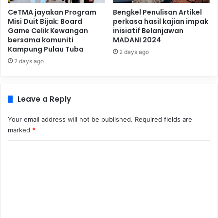
CeTMA jayakan Program
Bengkel Penulisan Artikel
Misi Duit Bijak: Board
perkasa hasil kajian impak
Game Celik Kewangan
inisiatif Belanjawan
bersama komuniti
MADANI 2024
Kampung Pulau Tuba
2 days ago
2 days ago
Leave a Reply
Your email address will not be published.
Required fields are
marked
*
C
o
m
m
e