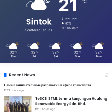
21
℃
Sintok
21º - 21º
97%
1.05 km/h
Scattered Clouds
32
32
32
32
32
℃
℃
℃
℃
℃
Thu
Fri
Sat
Sun
Mon
Recent News
Самые занимательные разработки в сфере транспорта
13 hours ago
TeSCE, STML terima kunjungan Hualang
Renewable Energy Sdn. Bhd.
13 hours ago