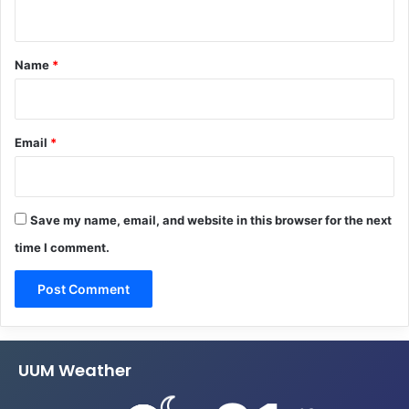
n
t
*
Name
*
Email
*
Save my name, email, and website in this browser for the next
time I comment.
UUM Weather