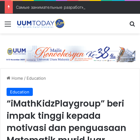
Самые занимательные разработки в сфере транспорта
Menu
S
Home
/
Education
Education
“iMathKidzPlaygroup” beri
impak tinggi kepada
motivasi dan penguasaan