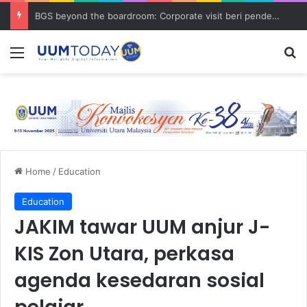
BGS beyond the boardroom: Corporate visit beri pendedahan dunia korporat kepada PELAJAR UUM
Menu
S
Home
/
Education
Education
JAKIM tawar UUM anjur J-
KIS Zon Utara, perkasa
agenda kesedaran sosial