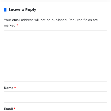
Leave a Reply
Your email address will not be published.
Required fields are
marked
*
C
o
m
m
e
n
t
*
Name
*
Email
*