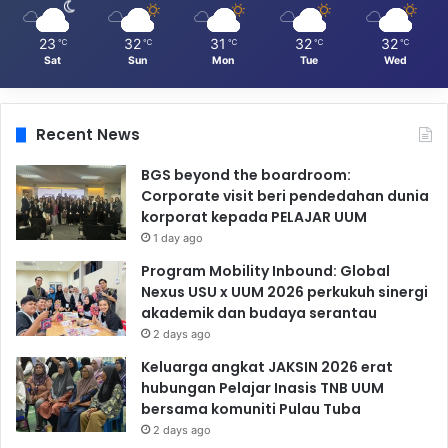
23
32
31
32
32
℃
℃
℃
℃
℃
Sat
Sun
Mon
Tue
Wed
Recent News
BGS beyond the boardroom:
Corporate visit beri pendedahan dunia
korporat kepada PELAJAR UUM
1 day ago
Program Mobility Inbound: Global
Nexus USU x UUM 2026 perkukuh sinergi
akademik dan budaya serantau
2 days ago
Keluarga angkat JAKSIN 2026 erat
hubungan Pelajar Inasis TNB UUM
bersama komuniti Pulau Tuba
2 days ago