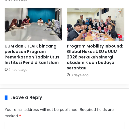
UUM dan JHEAIK bincang
Program Mobility Inbound:
perluasan Program
Global Nexus USU x UUM
Pemerkasaan Tadbir Urus
2026 perkukuh sinergi
Institusi Pendidikan Islam
akademik dan budaya
serantau
4 hours ago
3 days ago
Leave a Reply
Your email address will not be published.
Required fields are
marked
*
C