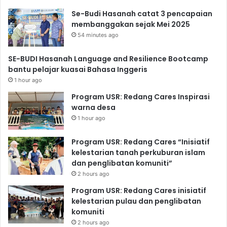
Se-Budi Hasanah catat 3 pencapaian
membanggakan sejak Mei 2025
54 minutes ago
SE-BUDI Hasanah Language and Resilience Bootcamp
bantu pelajar kuasai Bahasa Inggeris
1 hour ago
Program USR: Redang Cares Inspirasi
warna desa
1 hour ago
Program USR: Redang Cares “Inisiatif
kelestarian tanah perkuburan islam
dan penglibatan komuniti”
2 hours ago
Program USR: Redang Cares inisiatif
kelestarian pulau dan penglibatan
komuniti
2 hours ago