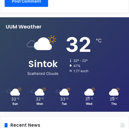
UUM Weather
32
℃
Sintok
32º - 22º
47%
1.77 km/h
Scattered Clouds
32
32
33
31
29
℃
℃
℃
℃
℃
Sun
Mon
Tue
Wed
Thu
Recent News