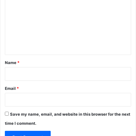
o
m
m
e
n
t
*
Name
*
Email
*
Save my name, email, and website in this browser for the next
time I comment.