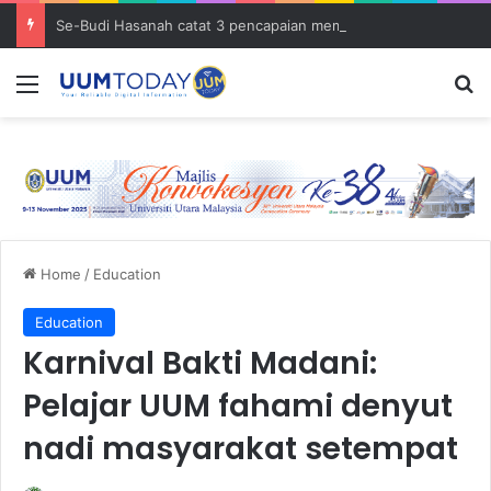
Se-Budi Hasanah catat 3 pencapaian membanggakan sejak Mei 2025
Menu
S
Home
/
Education
Education
Karnival Bakti Madani:
Pelajar UUM fahami denyut
nadi masyarakat setempat