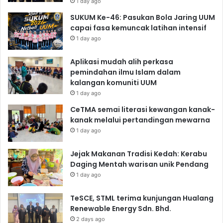
1 day ago
SUKUM Ke-46: Pasukan Bola Jaring UUM
capai fasa kemuncak latihan intensif
1 day ago
Aplikasi mudah alih perkasa
pemindahan ilmu Islam dalam
kalangan komuniti UUM
1 day ago
CeTMA semai literasi kewangan kanak-
kanak melalui pertandingan mewarna
1 day ago
Jejak Makanan Tradisi Kedah: Kerabu
Daging Mentah warisan unik Pendang
1 day ago
TeSCE, STML terima kunjungan Hualang
Renewable Energy Sdn. Bhd.
2 days ago