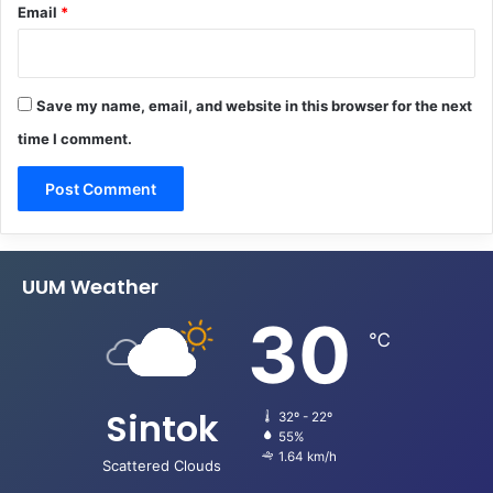
Email
*
Save my name, email, and website in this browser for the next
time I comment.
UUM Weather
30
℃
Sintok
32º - 22º
55%
1.64 km/h
Scattered Clouds