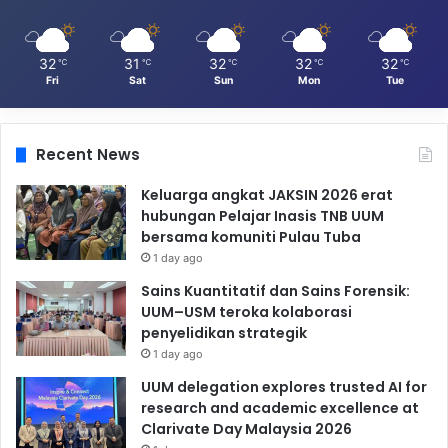
32
31
32
32
32
℃
℃
℃
℃
℃
Fri
Sat
Sun
Mon
Tue
Recent News
Keluarga angkat JAKSIN 2026 erat
hubungan Pelajar Inasis TNB UUM
bersama komuniti Pulau Tuba
1 day ago
Sains Kuantitatif dan Sains Forensik:
UUM–USM teroka kolaborasi
penyelidikan strategik
1 day ago
UUM delegation explores trusted AI for
research and academic excellence at
Clarivate Day Malaysia 2026