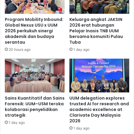
Program Mobility Inbound:
Keluarga angkat JAKSIN
Global Nexus USU x UUM
2026 erat hubungan
2026 perkukuh sinergi
Pelajar Inasis TNB UUM
akademik dan budaya
bersama komuniti Pulau
serantau
Tuba
20 hours ago
1 day ago
Sains Kuantitatif dan Sains
UUM delegation explores
Forensik: UUM–USM teroka
trusted AI for research and
kolaborasi penyelidikan
academic excellence at
strategik
Clarivate Day Malaysia
2026
1 day ago
1 day ago