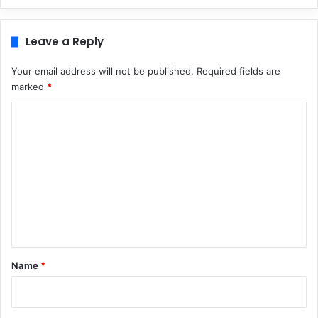
Leave a Reply
Your email address will not be published.
Required fields are
marked
*
C
o
m
m
e
n
t
*
Name
*