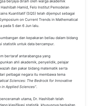
ngsa berjaya diraih oleh warga akademik
. Hashibah Hamid, Felo Institut Pemodelan
ains Kuantitatif (SQS) telah dijemput sebagai
Symposium on Current Trends in Mathematical
 pada 5 dan 6 Jun lalu.
 sumbangan dan kepakaran beliau dalam bidang
si statistik untuk data bercampur.
m bertaraf antarabangsa yang
unkan ahli akademik, penyelidik, pelajar
wazah dan pakar bidang matematik serta
k dari pelbagai negara itu membawa tema
tical Sciences: The Bedrock for Innovative
 in Applied Sciences”
.
penceramah utama, Dr. Hashibah telah
ng klasifikasi statistik, khususnya berkaitan