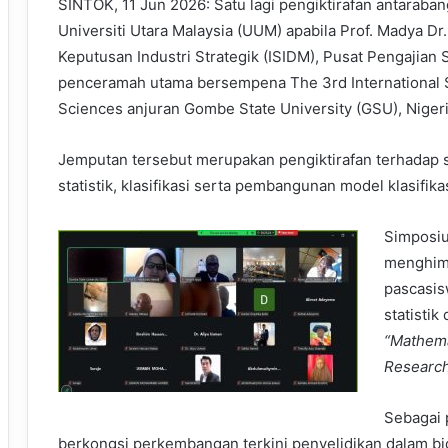
SINTOK, 11 Jun 2026: Satu lagi pengiktirafan antaraba
Universiti Utara Malaysia (UUM) apabila Prof. Madya Dr
Keputusan Industri Strategik (ISIDM), Pusat Pengajian S
penceramah utama bersempena The 3rd International 
Sciences anjuran Gombe State University (GSU), Nigeria
Jemputan tersebut merupakan pengiktirafan terhadap
statistik, klasifikasi serta pembangunan model klasifika
Simposiu
menghimp
pascasis
statisti
“Mathema
Research
Sebagai 
berkongsi perkembangan terkini penyelidikan dalam bida