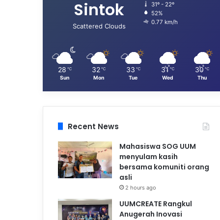
Sintok
31º - 22º
52%
0.77 km/h
Scattered Clouds
28
32
33
31
30
℃
℃
℃
℃
℃
Sun
Mon
Tue
Wed
Thu
Recent News
Mahasiswa SOG UUM
menyulam kasih
bersama komuniti orang
asli
2 hours ago
UUMCREATE Rangkul
Anugerah Inovasi