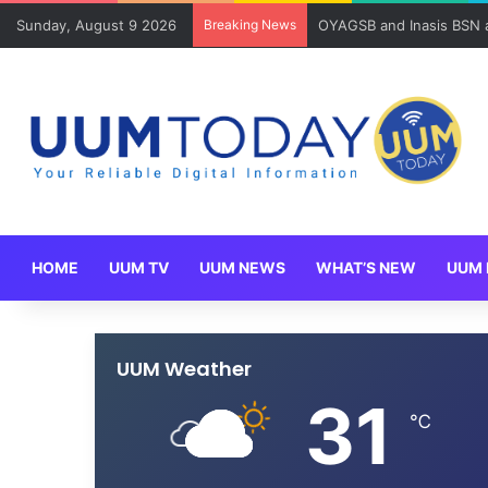
Sunday, August 9 2026
Breaking News
Mahasiswa SOG UUM meny
HOME
UUM TV
UUM NEWS
WHAT’S NEW
UUM 
UUM Weather
31
℃