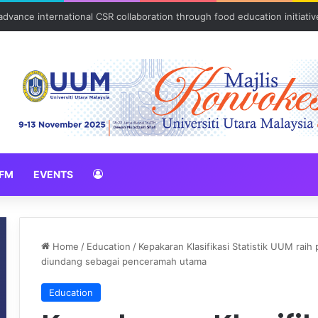
ulam kasih bersama komuniti orang asli
FM
EVENTS
Home
/
Education
/
Kepakaran Klasifikasi Statistik UUM rai
diundang sebagai penceramah utama
Education