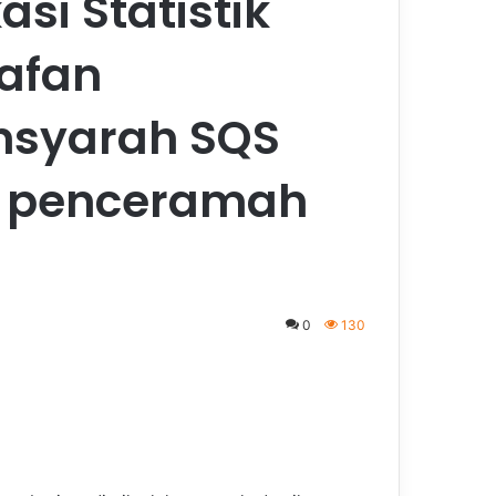
si Statistik
rafan
nsyarah SQS
i penceramah
0
130