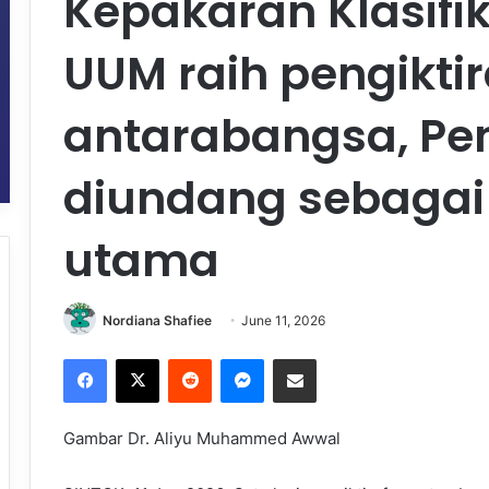
Kepakaran Klasifika
UUM raih pengikti
antarabangsa, Pe
diundang sebaga
utama
Nordiana Shafiee
June 11, 2026
Facebook
X
Reddit
Messenger
Share via Email
Gambar Dr. Aliyu Muhammed Awwal