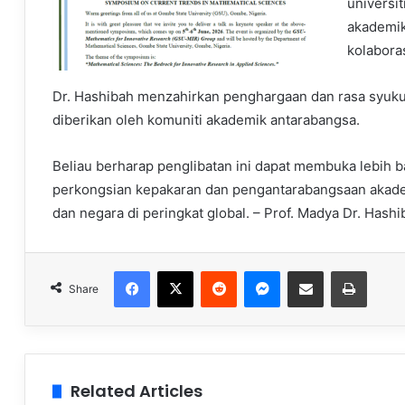
universi
akademik
kolabora
Dr. Hashibah menzahirkan penghargaan dan rasa syukur
diberikan oleh komuniti akademik antarabangsa.
Beliau berharap penglibatan ini dapat membuka lebih b
perkongsian kepakaran dan pengantarabangsaan aka
dan negara di peringkat global. – Prof. Madya Dr. Hash
Facebook
X
Reddit
Messenger
Share via Email
Print
Share
Related Articles