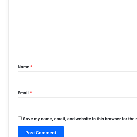
C
o
m
m
e
n
t
*
Name
*
Email
*
Save my name, email, and website in this browser for the 