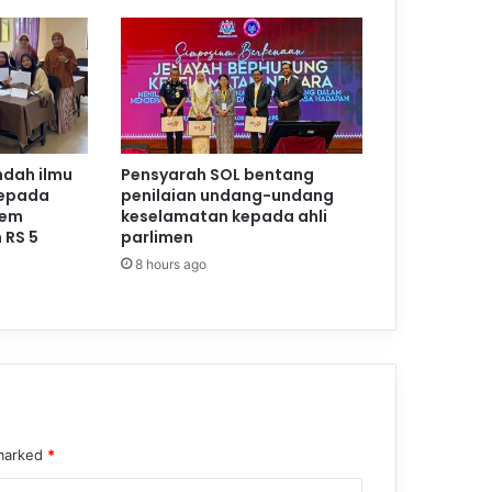
ndah ilmu
Pensyarah SOL bentang
kepada
penilaian undang-undang
Kem
keselamatan kepada ahli
 RS 5
parlimen
8 hours ago
 marked
*