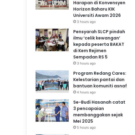
Harapan di Konvensyen
Horizon Baharu KIK
Universiti Awam 2026
3 hours ago
Pensyarah SLCP pindah
ilmu ‘celik kewangan’
kepada peserta BAKAT
di Kem Rejimen
Sempadan RS 5
3 hours ago
Program Redang Cares:
Kelestarian pantai dan
bantuan komuniti asnaf
4 hours ago
Se-Budi Hasanah catat
3 pencapaian
membanggakan sejak
Mei 2025
5 hours ago