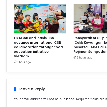
OYAGSB and Inasis BSN
Pensyarah SLCP pi
advance international CSR
‘Celik Kewangan’ 
collaboration through food
peserta BAKAT di 
education initiative in
Rejimen Sempadan
Vietnam
6 hours ago
1 hour ago
Leave a Reply
Your email address will not be published.
Required fields are