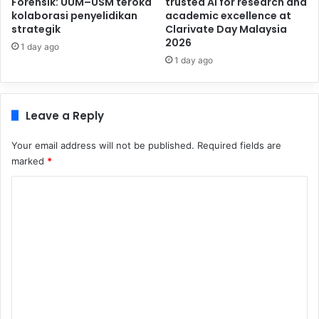
Forensik: UUM–USM teroka
trusted AI for research and
kolaborasi penyelidikan
academic excellence at
strategik
Clarivate Day Malaysia
2026
1 day ago
1 day ago
Leave a Reply
Your email address will not be published.
Required fields are
marked
*
C
o
m
m
e
n
t