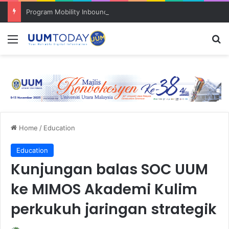
Program Mobility Inbound: Global Nexus USU x UUM 2026 perkukuh sinergi akademik dan budaya serantau
Menu
S
Home
/
Education
Education
Kunjungan balas SOC UUM
ke MIMOS Akademi Kulim
perkukuh jaringan strategik