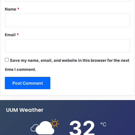
*
Name
*
Email
*
Save my name, email, and website in this browser for the next
time I comment.
UUM Weather
32
℃