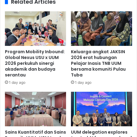
Related Articles
Program Mobility Inbound:
Keluarga angkat JAKSIN
Global Nexus USU x UUM
2026 erat hubungan
2026 perkukuh sinergi
Pelajar Inasis TNB UUM
akademik dan budaya
bersama komuniti Pulau
serantau
Tuba
1 day ago
1 day ago
Sains Kuantitatif dan Sains
UUM delegation explores