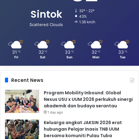
Sintok
32º - 22º
43%
1.36 km/h
Scattered Clouds
31
32
33
32
33
℃
℃
℃
℃
℃
Fri
Sat
Sun
Mon
Tue
Recent News
Program Mobility Inbound: Global
Nexus USU x UUM 2026 perkukuh sinergi
akademik dan budaya serantau
1 day ago
Keluarga angkat JAKSIN 2026 erat
hubungan Pelajar Inasis TNB UUM
bersama komuniti Pulau Tuba