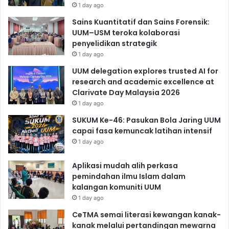
1 day ago
Sains Kuantitatif dan Sains Forensik:
UUM–USM teroka kolaborasi
penyelidikan strategik
1 day ago
UUM delegation explores trusted AI for
research and academic excellence at
Clarivate Day Malaysia 2026
1 day ago
SUKUM Ke-46: Pasukan Bola Jaring UUM
capai fasa kemuncak latihan intensif
1 day ago
Aplikasi mudah alih perkasa
pemindahan ilmu Islam dalam
kalangan komuniti UUM
1 day ago
CeTMA semai literasi kewangan kanak-
kanak melalui pertandingan mewarna