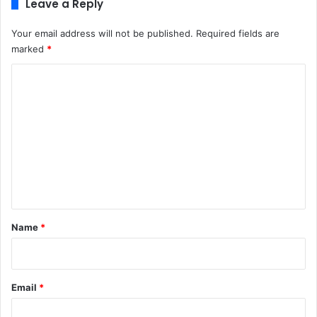
Leave a Reply
Your email address will not be published.
Required fields are
marked
*
C
o
m
m
e
n
t
*
Name
*
Email
*