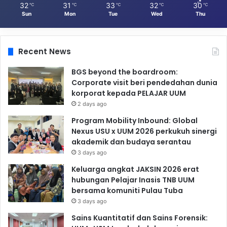
32
31
33
32
30
℃
℃
℃
℃
℃
Sun
Mon
Tue
Wed
Thu
Recent News
BGS beyond the boardroom:
Corporate visit beri pendedahan dunia
korporat kepada PELAJAR UUM
2 days ago
Program Mobility Inbound: Global
Nexus USU x UUM 2026 perkukuh sinergi
akademik dan budaya serantau
3 days ago
Keluarga angkat JAKSIN 2026 erat
hubungan Pelajar Inasis TNB UUM
bersama komuniti Pulau Tuba
3 days ago
Sains Kuantitatif dan Sains Forensik: