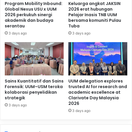
Program Mobility Inbound:
Keluarga angkat JAKSIN
Global Nexus USU x UUM
2026 erat hubungan
2026 perkukuh sinergi
Pelajar Inasis TNB UUM
akademik dan budaya
bersama komuniti Pulau
serantau
Tuba
3 days ago
3 days ago
Sains Kuantitatif dan Sains
UUM delegation explores
Forensik: UUM–USM teroka
trusted AI for research and
kolaborasi penyelidikan
academic excellence at
strategik
Clarivate Day Malaysia
2026
3 days ago
3 days ago