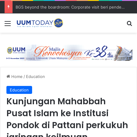
BGS beyond the boardroom: Corporate visit beri pendedahan dunia korporat kepada PELAJAR UUM
Menu
S
Home
/
Education
Education
Kunjungan Mahabbah
Pusat Islam ke Institusi
Pondok di Pattani perkukuh