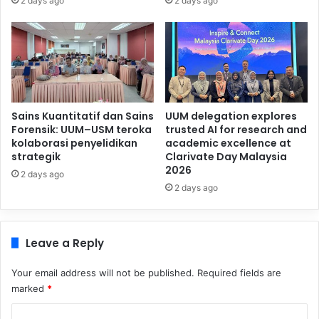
2 days ago
2 days ago
Sains Kuantitatif dan Sains
UUM delegation explores
Forensik: UUM–USM teroka
trusted AI for research and
kolaborasi penyelidikan
academic excellence at
strategik
Clarivate Day Malaysia
2026
2 days ago
2 days ago
Leave a Reply
Your email address will not be published.
Required fields are
marked
*
C