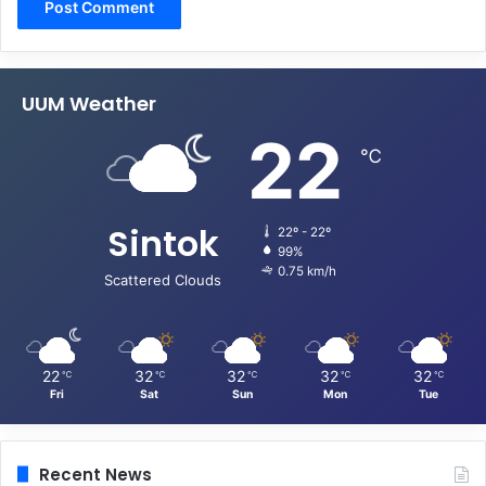
UUM Weather
22
℃
Sintok
22º - 22º
99%
0.75 km/h
Scattered Clouds
22
32
32
32
32
℃
℃
℃
℃
℃
Fri
Sat
Sun
Mon
Tue
Recent News