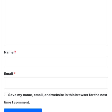
o
m
m
e
n
t
*
Name
*
Email
*
Save my name, email, and website in this browser for the next
time I comment.