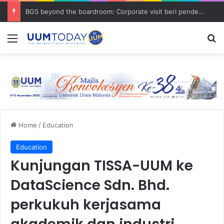
BGS beyond the boardroom: Corporate visit beri pendedahan dunia korporat kepada PELAJAR UUM
Menu
S
Home
/
Education
Education
Kunjungan TISSA-UUM ke
DataScience Sdn. Bhd.
perkukuh kerjasama