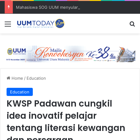
Mahasiswa SOG UUM menyulam kasih bersama komuniti orang asli
Menu
S
Home
/
Education
Education
KWSP Padawan cungkil
idea inovatif pelajar
tentang literasi kewangan