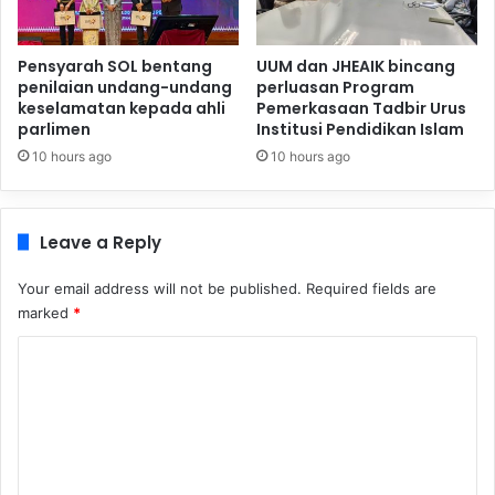
Pensyarah SOL bentang
UUM dan JHEAIK bincang
penilaian undang-undang
perluasan Program
keselamatan kepada ahli
Pemerkasaan Tadbir Urus
parlimen
Institusi Pendidikan Islam
10 hours ago
10 hours ago
Leave a Reply
Your email address will not be published.
Required fields are
marked
*
C
o
m
m
e