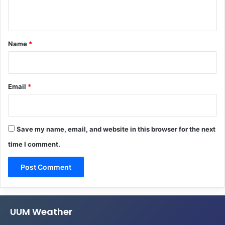
n
t
*
Name
*
Email
*
Save my name, email, and website in this browser for the next
time I comment.
UUM Weather