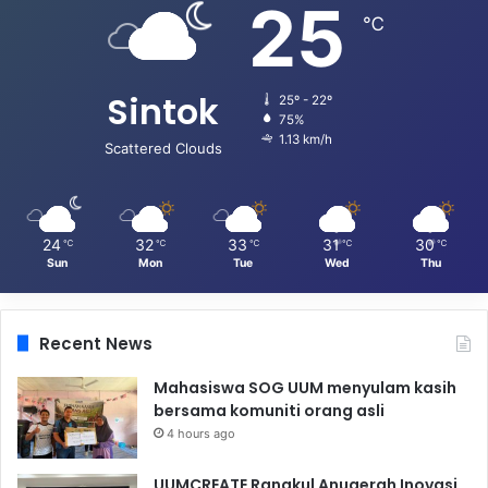
25
℃
Sintok
25º - 22º
75%
1.13 km/h
Scattered Clouds
24
32
33
31
30
℃
℃
℃
℃
℃
Sun
Mon
Tue
Wed
Thu
Recent News
Mahasiswa SOG UUM menyulam kasih
bersama komuniti orang asli
4 hours ago
UUMCREATE Rangkul Anugerah Inovasi