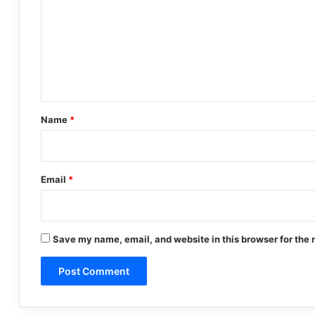
m
m
e
n
t
*
Name
*
Email
*
Save my name, email, and website in this browser for the 