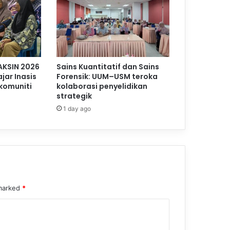
AKSIN 2026
Sains Kuantitatif dan Sains
jar Inasis
Forensik: UUM–USM teroka
komuniti
kolaborasi penyelidikan
strategik
1 day ago
 marked
*