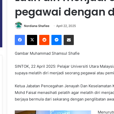
pegawai dengan di
Nordiana Shafiee
April 22, 2025
Facebook
X
Reddit
Messenger
Share via Email
Gambar Muhammad Shamsul Shafie
SINTOK, 22 April 2025: Pelajar Universiti Utara Malays
supaya melatih diri menjadi seorang pegawai atau pemi
Ketua Jabatan Pencegahan Jenayah Dan Keselamatan K
Mohd Faisal menasihati pelatih agar melatih diri menj
berjaya bermula dari sekarang dengan penglibatan awa
Menurutn