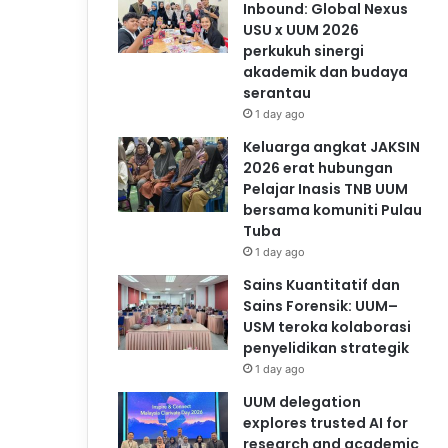
Inbound: Global Nexus
USU x UUM 2026
perkukuh sinergi
akademik dan budaya
serantau
1 day ago
Keluarga angkat JAKSIN
2026 erat hubungan
Pelajar Inasis TNB UUM
bersama komuniti Pulau
Tuba
1 day ago
Sains Kuantitatif dan
Sains Forensik: UUM–
USM teroka kolaborasi
penyelidikan strategik
1 day ago
UUM delegation
explores trusted AI for
research and academic