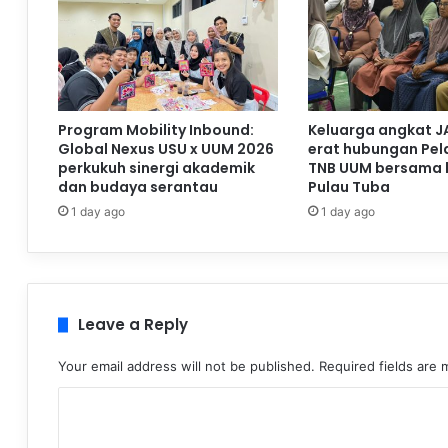
Program Mobility Inbound:
Keluarga angkat J
Global Nexus USU x UUM 2026
erat hubungan Pela
perkukuh sinergi akademik
TNB UUM bersama 
dan budaya serantau
Pulau Tuba
1 day ago
1 day ago
Leave a Reply
Your email address will not be published.
Required fields are
C
o