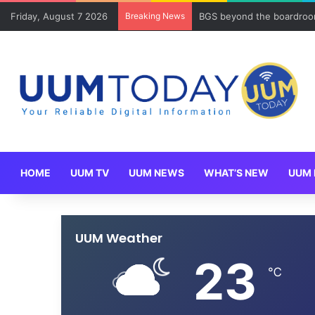
Friday, August 7 2026
Breaking News
BGS beyond the boardroom
HOME
UUM TV
UUM NEWS
WHAT’S NEW
UUM 
UUM Weather
23
℃