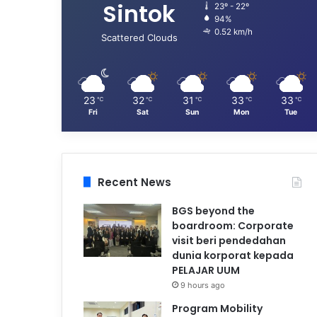
Sintok
23º - 22º
94%
0.52 km/h
Scattered Clouds
23
32
31
33
33
℃
℃
℃
℃
℃
Fri
Sat
Sun
Mon
Tue
Recent News
BGS beyond the
boardroom: Corporate
visit beri pendedahan
dunia korporat kepada
PELAJAR UUM
9 hours ago
Program Mobility