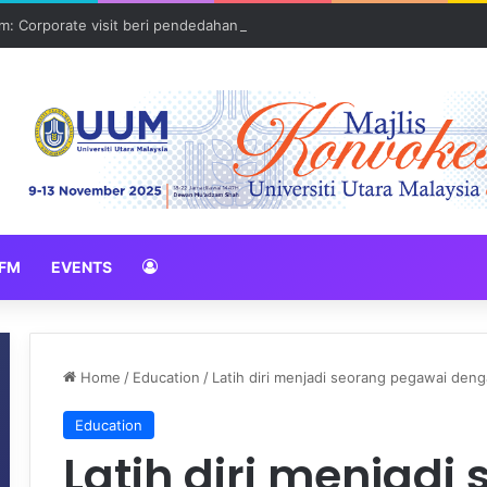
: Corporate visit beri pendedahan dunia korporat kepada PELAJAR U
FM
EVENTS
Home
/
Education
/
Latih diri menjadi seorang pegawai denga
Education
Latih diri menjadi