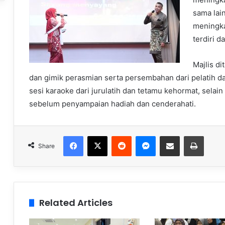
sama lain
meningka
terdiri 
Majlis d
dan gimik perasmian serta persembahan dari pelatih d
sesi karaoke dari jurulatih dan tetamu kehormat, sela
sebelum penyampaian hadiah dan cenderahati.
Facebook
X
Reddit
Messenger
Share via Email
Print
Share
Related Articles