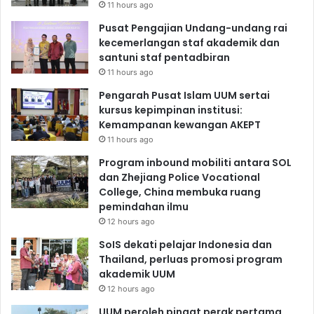
11 hours ago
Pusat Pengajian Undang-undang rai
kecemerlangan staf akademik dan
santuni staf pentadbiran
11 hours ago
Pengarah Pusat Islam UUM sertai
kursus kepimpinan institusi:
Kemampanan kewangan AKEPT
11 hours ago
Program inbound mobiliti antara SOL
dan Zhejiang Police Vocational
College, China membuka ruang
pemindahan ilmu
12 hours ago
SoIS dekati pelajar Indonesia dan
Thailand, perluas promosi program
akademik UUM
12 hours ago
UUM peroleh pingat perak pertama