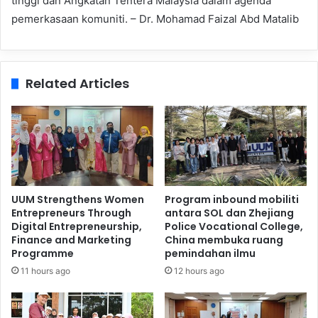
tinggi dan Angkatan Tentera Malaysia dalam agenda
pemerkasaan komuniti. – Dr. Mohamad Faizal Abd Matalib
Related Articles
UUM Strengthens Women
Program inbound mobiliti
Entrepreneurs Through
antara SOL dan Zhejiang
Digital Entrepreneurship,
Police Vocational College,
Finance and Marketing
China membuka ruang
Programme
pemindahan ilmu
11 hours ago
12 hours ago