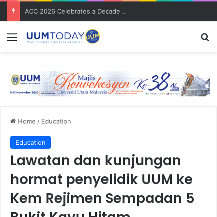
ACC 2026 Celebrates a Decade of Global Exposure and Accounting Excellence
Menu
S
Home
/
Education
Education
Lawatan dan kunjungan
hormat penyelidik UUM ke
Kem Rejimen Sempadan 5