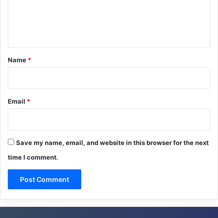
e
n
t
*
Name
*
Email
*
Save my name, email, and website in this browser for the next
time I comment.