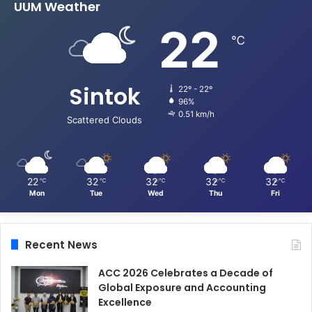
UUM Weather
22
℃
Sintok
22º - 22º
96%
0.51 km/h
Scattered Clouds
22
32
32
32
32
℃
℃
℃
℃
℃
Mon
Tue
Wed
Thu
Fri
Recent News
ACC 2026 Celebrates a Decade of
Global Exposure and Accounting
Excellence