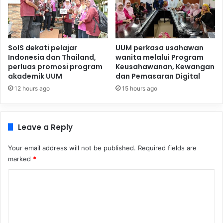
SoIS dekati pelajar
UUM perkasa usahawan
Indonesia dan Thailand,
wanita melalui Program
perluas promosi program
Keusahawanan, Kewangan
akademik UUM
dan Pemasaran Digital
12 hours ago
15 hours ago
Leave a Reply
Your email address will not be published.
Required fields are
marked
*
C
o
m
m